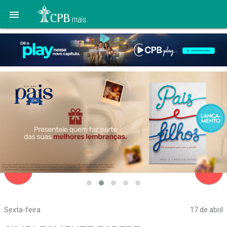

navigate_before
navigate_next
Sexta-feira
17 de abril