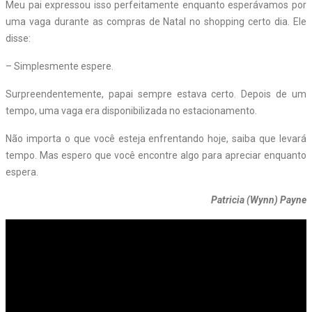
Meu pai expressou isso perfeitamente enquanto esperávamos por
uma vaga durante as compras de Natal no shopping certo dia. Ele
disse:
– Simplesmente espere.
Surpreendentemente, papai sempre estava certo. Depois de um
tempo, uma vaga era disponibilizada no estacionamento.
Não importa o que você esteja enfrentando hoje, saiba que levará
tempo. Mas espero que você encontre algo para apreciar enquanto
espera.
Patricia (Wynn) Payne