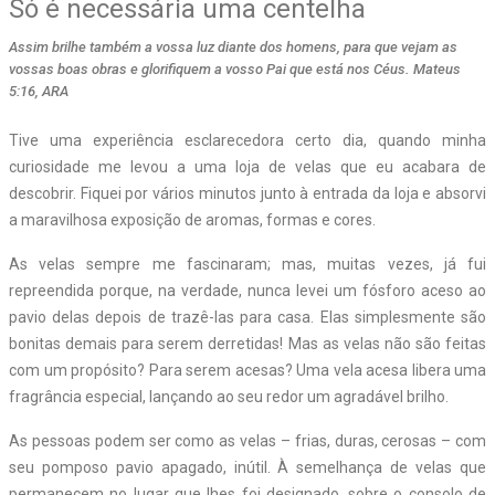
Só é necessária uma centelha
Assim brilhe também a vossa luz diante dos homens, para que vejam as
vossas boas obras e glorifiquem a vosso Pai que está nos Céus. Mateus
5:16, ARA
Tive uma experiência esclarecedora certo dia, quando minha
curiosidade me levou a uma loja de velas que eu acabara de
descobrir. Fiquei por vários minutos junto à entrada da loja e absorvi
a maravilhosa exposição de aromas, formas e cores.
As velas sempre me fascinaram; mas, muitas vezes, já fui
repreendida porque, na verdade, nunca levei um fósforo aceso ao
pavio delas depois de trazê-las para casa. Elas simplesmente são
bonitas demais para serem derretidas! Mas as velas não são feitas
com um propósito? Para serem acesas? Uma vela acesa libera uma
fragrância especial, lançando ao seu redor um agradável brilho.
As pessoas podem ser como as velas – frias, duras, cerosas – com
seu pomposo pavio apagado, inútil. À semelhança de velas que
permanecem no lugar que lhes foi designado, sobre o consolo de