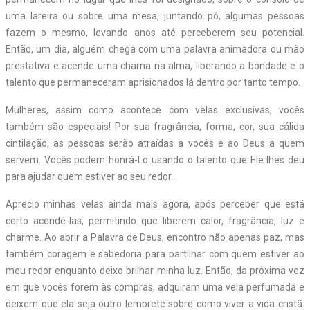
uma lareira ou sobre uma mesa, juntando pó, algumas pessoas
fazem o mesmo, levando anos até perceberem seu potencial.
Então, um dia, alguém chega com uma palavra animadora ou mão
prestativa e acende uma chama na alma, liberando a bondade e o
talento que permaneceram aprisionados lá dentro por tanto tempo.
Mulheres, assim como acontece com velas exclusivas, vocês
também são especiais! Por sua fragrância, forma, cor, sua cálida
cintilação, as pessoas serão atraídas a vocês e ao Deus a quem
servem. Vocês podem honrá-Lo usando o talento que Ele lhes deu
para ajudar quem estiver ao seu redor.
Aprecio minhas velas ainda mais agora, após perceber que está
certo acendê-las, permitindo que liberem calor, fragrância, luz e
charme. Ao abrir a Palavra de Deus, encontro não apenas paz, mas
também coragem e sabedoria para partilhar com quem estiver ao
meu redor enquanto deixo brilhar minha luz. Então, da próxima vez
em que vocês forem às compras, adquiram uma vela perfumada e
deixem que ela seja outro lembrete sobre como viver a vida cristã.