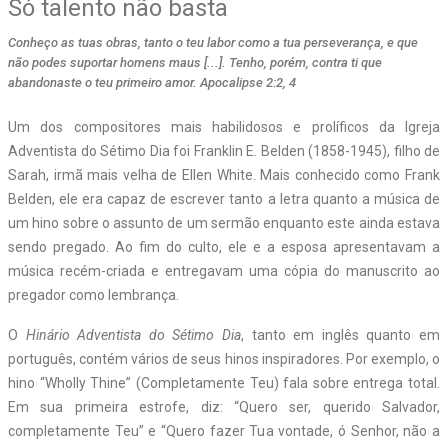
Só talento não basta
Conheço as tuas obras, tanto o teu labor como a tua perseverança, e que
não podes suportar homens maus [...]. Tenho, porém, contra ti que
abandonaste o teu primeiro amor. Apocalipse 2:2, 4
U
m dos compositores mais habilidosos e prolíficos da Igreja
Adventista do Sétimo Dia foi Franklin E. Belden (1858-1945), filho de
Sarah, irmã mais velha de Ellen White. Mais conhecido como Frank
Belden, ele era capaz de escrever tanto a letra quanto a música de
um hino sobre o assunto de um sermão enquanto este ainda estava
sendo pregado. Ao fim do culto, ele e a esposa apresentavam a
música recém-criada e entregavam uma cópia do manuscrito ao
pregador como lembrança.
O
Hinário Adventista do Sétimo Dia
, tanto em inglês quanto em
português, contém vários de seus hinos inspiradores. Por exemplo, o
hino “Wholly Thine” (Completamente Teu) fala sobre entrega total.
Em sua primeira estrofe, diz: “Quero ser, querido Salvador,
completamente Teu” e “Quero fazer Tua vontade, ó Senhor, não a