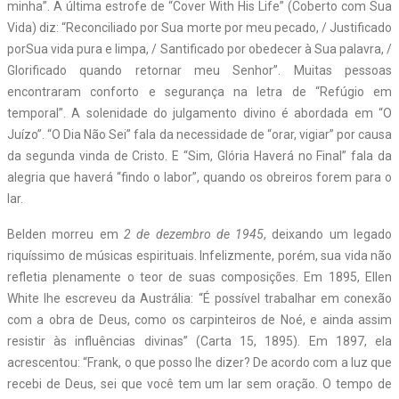
minha”. A última estrofe de “Cover With His Life” (Coberto com Sua
Vida) diz: “Reconciliado por Sua morte por meu pecado, / Justificado
porSua vida pura e limpa, / Santificado por obedecer à Sua palavra, /
Glorificado quando retornar meu Senhor”. Muitas pessoas
encontraram conforto e segurança na letra de “Refúgio em
temporal”. A solenidade do julgamento divino é abordada em “O
Juízo”. “O Dia Não Sei” fala da necessidade de “orar, vigiar” por causa
da segunda vinda de Cristo. E “Sim, Glória Haverá no Final” fala da
alegria que haverá “findo o labor”, quando os obreiros forem para o
lar.
Belden morreu em
2 de dezembro de 1945
, deixando um legado
riquíssimo de músicas espirituais. Infelizmente, porém, sua vida não
refletia plenamente o teor de suas composições. Em 1895, Ellen
White lhe escreveu da Austrália: “É possível trabalhar em conexão
com a obra de Deus, como os carpinteiros de Noé, e ainda assim
resistir às influências divinas” (Carta 15, 1895). Em 1897, ela
acrescentou: “Frank, o que posso lhe dizer? De acordo com a luz que
recebi de Deus, sei que você tem um lar sem oração. O tempo de