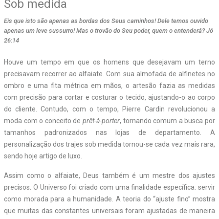
Sob medida
Eis que isto são apenas as bordas dos Seus caminhos! Dele temos ouvido
apenas um leve sussurro! Mas o trovão do Seu poder, quem o entenderá? Jó
26:14
H
ouve um tempo em que os homens que desejavam um terno
precisavam recorrer ao alfaiate. Com sua almofada de alfinetes no
ombro e uma fita métrica em mãos, o artesão fazia as medidas
com precisão para cortar e costurar o tecido, ajustando-o ao corpo
do cliente. Contudo, com o tempo, Pierre Cardin revolucionou a
moda com o conceito de
prêt-à-porter
, tornando comum a busca por
tamanhos padronizados nas lojas de departamento. A
personalização dos trajes sob medida tornou-se cada vez mais rara,
sendo hoje artigo de luxo.
Assim como o alfaiate, Deus também é um mestre dos ajustes
precisos. O Universo foi criado com uma finalidade específica: servir
como morada para a humanidade. A teoria do “ajuste fino” mostra
que muitas das constantes universais foram ajustadas de maneira