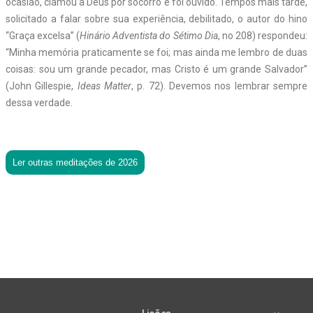
ocasião, clamou a Deus por socorro e foi ouvido. Tempos mais tarde,
solicitado a falar sobre sua experiência, debilitado, o autor do hino
“Graça excelsa” (
Hinário Adventista do Sétimo Dia
, n
o
208) respondeu:
“Minha memória praticamente se foi; mas ainda me lembro de duas
coisas: sou um grande pecador, mas Cristo é um grande Salvador”
(John Gillespie,
Ideas Matter
, p. 72). Devemos nos lembrar sempre
dessa verdade.
Ler outras meditações de 2026