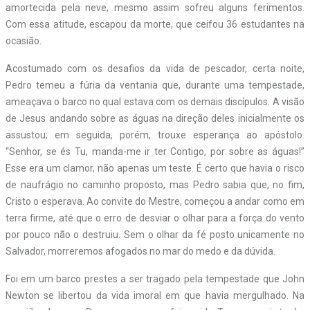
amortecida pela neve, mesmo assim sofreu alguns ferimentos.
Com essa atitude, escapou da morte, que ceifou 36 estudantes na
ocasião.
Acostumado com os desafios da vida de pescador, certa noite,
Pedro temeu a fúria da ventania que, durante uma tempestade,
ameaçava o barco no qual estava com os demais discípulos. A visão
de Jesus andando sobre as águas na direção deles inicialmente os
assustou; em seguida, porém, trouxe esperança ao apóstolo.
“Senhor, se és Tu, manda-me ir ter Contigo, por sobre as águas!”
Esse era um clamor, não apenas um teste. É certo que havia o risco
de naufrágio no caminho proposto, mas Pedro sabia que, no fim,
Cristo o esperava. Ao convite do Mestre, começou a andar como em
terra firme, até que o erro de desviar o olhar para a força do vento
por pouco não o destruiu. Sem o olhar da fé posto unicamente no
Salvador, morreremos afogados no mar do medo e da dúvida.
Foi em um barco prestes a ser tragado pela tempestade que John
Newton se libertou da vida imoral em que havia mergulhado. Na