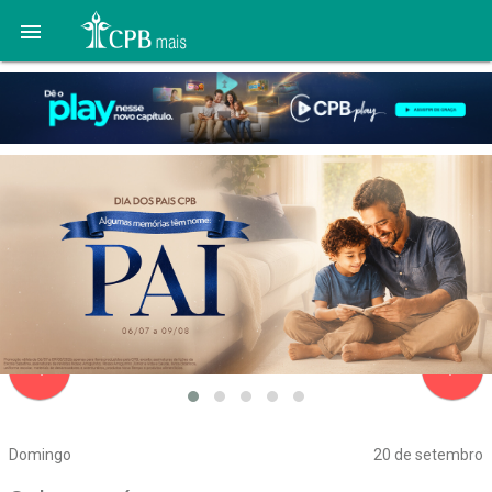

navigate_before
navigate_next
Domingo
20 de setembro