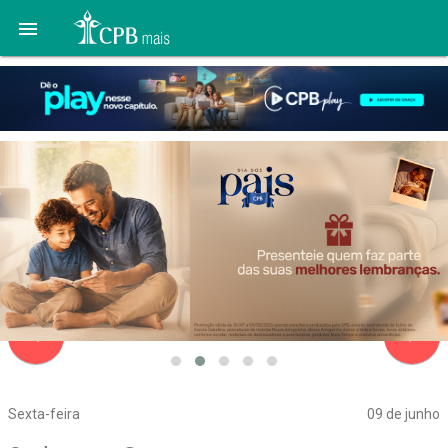

navigate_before
navigate_next
Sexta-feira
09 de junho