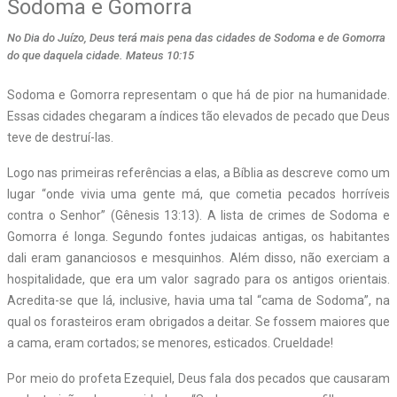
Sodoma e Gomorra
No Dia do Juízo, Deus terá mais pena das cidades de Sodoma e de Gomorra
do que daquela cidade. Mateus 10:15
Sodoma e Gomorra representam o que há de pior na humanidade.
Essas cidades chegaram a índices tão elevados de pecado que Deus
teve de destruí-las.
Logo nas primeiras referências a elas, a Bíblia as descreve como um
lugar “onde vivia uma gente má, que cometia pecados horríveis
contra o Senhor” (Gênesis 13:13). A lista de crimes de Sodoma e
Gomorra é longa. Segundo fontes judaicas antigas, os habitantes
dali eram gananciosos e mesquinhos. Além disso, não exerciam a
hospitalidade, que era um valor sagrado para os antigos orientais.
Acredita-se que lá, inclusive, havia uma tal “cama de Sodoma”, na
qual os forasteiros eram obrigados a deitar. Se fossem maiores que
a cama, eram cortados; se menores, esticados. Crueldade!
Por meio do profeta Ezequiel, Deus fala dos pecados que causaram