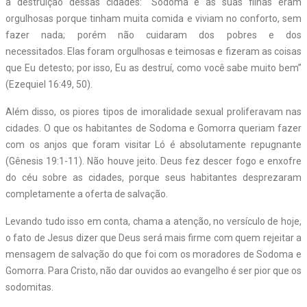
a destruição dessas cidades: “Sodoma e as suas filhas eram
orgulhosas porque tinham muita comida e viviam no conforto, sem
fazer nada; porém não cuidaram dos pobres e dos
necessitados. Elas foram orgulhosas e teimosas e fizeram as coisas
que Eu detesto; por isso, Eu as destruí, como você sabe muito bem”
(Ezequiel 16:49, 50).
Além disso, os piores tipos de imoralidade sexual proliferavam nas
cidades. O que os habitantes de Sodoma e Gomorra queriam fazer
com os anjos que foram visitar Ló é absolutamente repugnante
(Gênesis 19:1-11). Não houve jeito. Deus fez descer fogo e enxofre
do céu sobre as cidades, porque seus habitantes desprezaram
completamente a oferta de salvação.
Levando tudo isso em conta, chama a atenção, no versículo de hoje,
o fato de Jesus dizer que Deus será mais firme com quem rejeitar a
mensagem de salvação do que foi com os moradores de Sodoma e
Gomorra. Para Cristo, não dar ouvidos ao evangelho é ser pior que os
sodomitas.