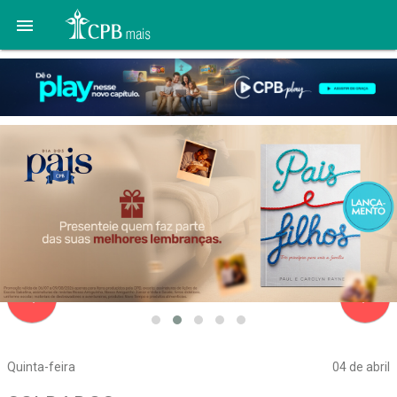

navigate_before
navigate_next
Quinta-feira
04 de abril