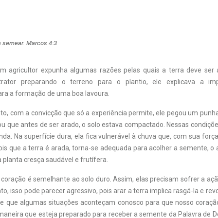
a semear. Marcos 4:3
m agricultor expunha algumas razões pelas quais a terra deve ser 
ator preparando o terreno para o plantio, ele explicava a im
ra a formação de uma boa lavoura.
, com a convicção que só a experiência permite, ele pegou um punha
ou que antes de ser arado, o solo estava compactado. Nessas condiçõe
da. Na superfície dura, ela fica vulnerável à chuva que, com sua forç
ois que a terra é arada, torna-se adequada para acolher a semente, o 
 planta cresça saudável e frutífera.
 coração é semelhante ao solo duro. Assim, elas precisam sofrer a aç
, isso pode parecer agressivo, pois arar a terra implica rasgá-la e revo
te que algumas situações aconteçam conosco para que nosso coração
l maneira que esteja preparado para receber a semente da Palavra de D