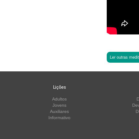
Ler outras medi
Lições
Adultos
D
Jovens
Dev
Auxiliares
D
Informativo