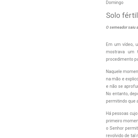
Domingo
Solo fértil
O semeador saiu 
Em um vídeo, u
mostrava um tr
procedimento pa
Naquele momento
na mão e explic
e não se aprofun
No entanto, dep
permitindo que a
Há pessoas cujo
primeiro momento
o Senhor permi
revolvido de ta