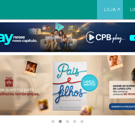
LOJA
⇱
LI