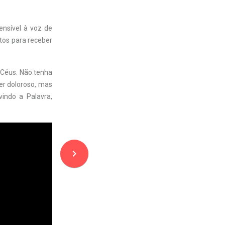
ensível à voz de
ntos para receber
s Céus. Não tenha
cer doloroso, mas
indo a Palavra,
navigate_next