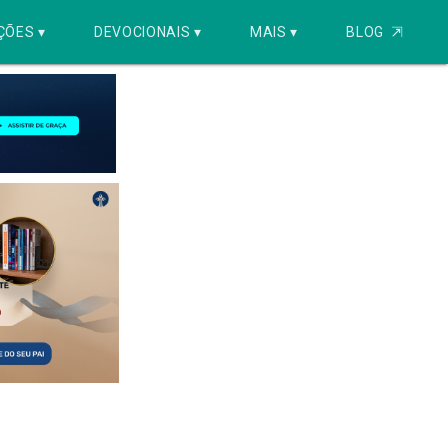
ÇÕES ▾
DEVOCIONAIS ▾
MAIS ▾
BLOG
⇱