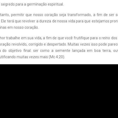
 o segredo para a germinação espiritual.
tanto, permitir que nosso coração seja transformado, a fim de ser s
 Ele terá que revolver a dureza de nossa vida para que estejamos pro
inas em nosso coração.
or trabalhe em sua vida, a fim de que você frutifique para o reino do
ração revolvido, corrigido e despertado. Muitas vezes isso pode pare
 do objetivo final: ser como a semente lançada em boa terra, ouv
utificando muitas vezes mais (Mc 4:20).