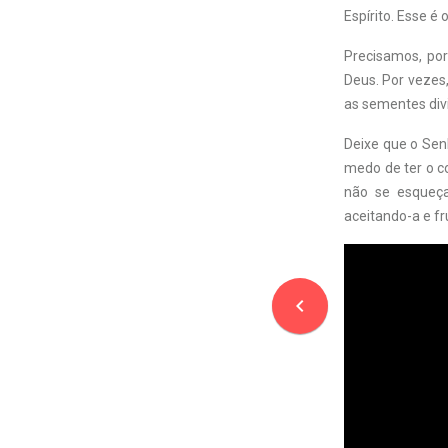
Espírito. Esse é
Precisamos, por
Deus. Por vezes,
as sementes div
Deixe que o Senh
medo de ter o co
não se esqueça
aceitando-a e fr
navigate_before