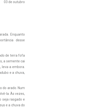
03 de outubro
arada. Enquanto
portância desse
do de terra fofa
s, a semente cai
a, leva-a embora.
adubo e a chuva,
ão do arado. Num
lvê-la. Às vezes,
 seja rasgado e
eus e a chuva do