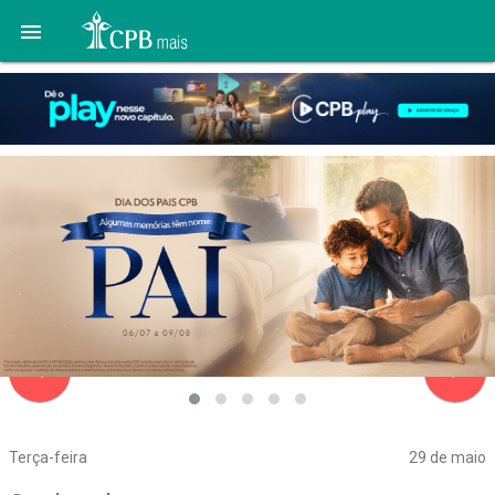

navigate_before
navigate_next
Terça-feira
29 de maio