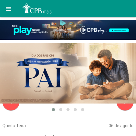

navigate_before
navigate_next
Quinta-feira
06 de agosto