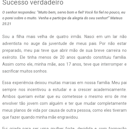
Sucesso verdadeiro
O senhor respondeu: “Muito bem, servo bom e fiel! Você foi fiel no pouco, eu
o porei sobre o muito. Venha e participe da alegria do seu senhor!” Mateus
25:21
S
ou a filha mais velha de quatro irmãs. Nasci em um lar não
adventista no auge da juventude de meus pais. Por não estar
preparado, meu pai teve que abrir mão de sua breve carreira no
exército. Ele tinha menos de 20 anos quando constituiu família.
Assim como ele, minha mãe, aos 17 anos, teve que interromper e
sacrificar muitos sonhos.
Essa experiência deixou muitas marcas em nossa família. Meu pai
sempre nos incentivou a estudar e a crescer academicamente.
Ambos queriam evitar que eu cometesse o mesmo erro de me
envolver tão jovem com alguém e ter que mudar completamente
meus planos de vida por causa de outra pessoa, como eles tiveram
que fazer quando minha mãe engravidou.
Fui criada para ser uma mulher forte, decidida e com formação