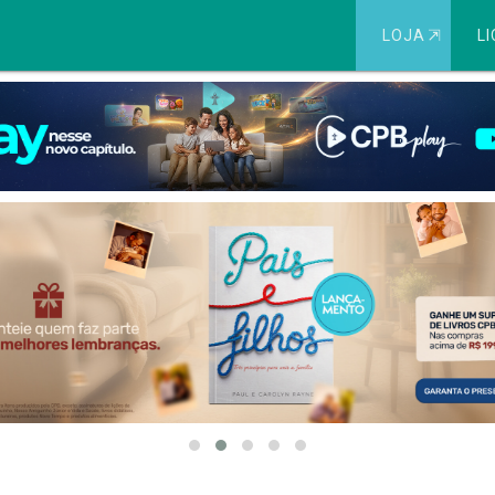
LOJA
⇱
LI