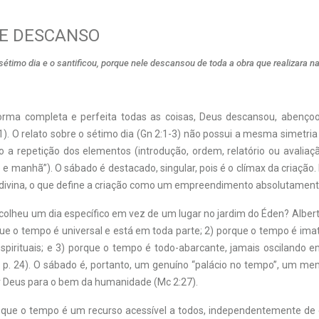
E DESCANSO
timo dia e o santificou, porque nele descansou de toda a obra que realizara n
forma completa e perfeita todas as coisas, Deus descansou, abençoo
). O relato sobre o sétimo dia (Gn 2:1-3) não possui a mesma simetri
o a repetição dos elementos (introdução, ordem, relatório ou avaliaçã
 e manhã”). O sábado é destacado, singular, pois é o clímax da criação
divina, o que define a criação como um empreendimento absolutamente
colheu um dia específico em vez de um lugar no jardim do Éden? Albert
ue o tempo é universal e está em toda parte; 2) porque o tempo é ima
espirituais; e 3) porque o tempo é todo-abarcante, jamais oscilando e
, p. 24). O sábado é, portanto, um genuíno “palácio no tempo”, um mem
r Deus para o bem da humanidade (Mc 2:27).
que o tempo é um recurso acessível a todos, independentemente de 