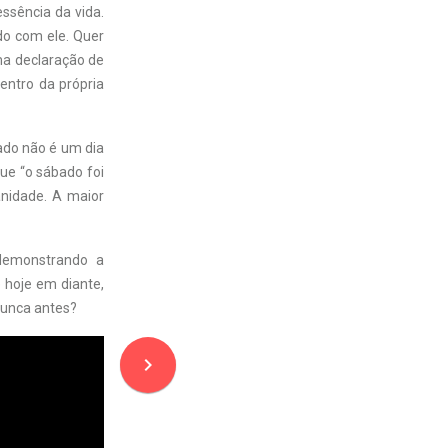
ssência da vida.
do com ele. Quer
ma declaração de
ntro da própria
bado não é um dia
ue “o sábado foi
nidade. A maior
demonstrando a
 hoje em diante,
nunca antes?
navigate_next