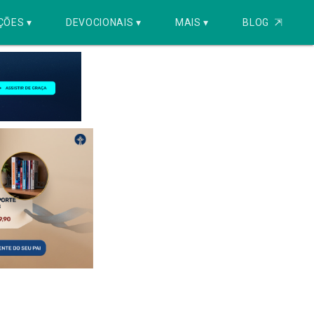
ÇÕES ▾
DEVOCIONAIS ▾
MAIS ▾
BLOG
⇱