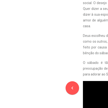
social. O desej
Quer dizer a se
dizer à sua esp
amor de alguém
casa.
Deus escolheu de
como os outros,
feito por caus
bênção do sábad
O sábado é tã
preocupação de 
para adorar ao 
navigate_before