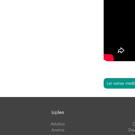
Ler outras medi
Lições
Adultos
D
Jovens
Dev