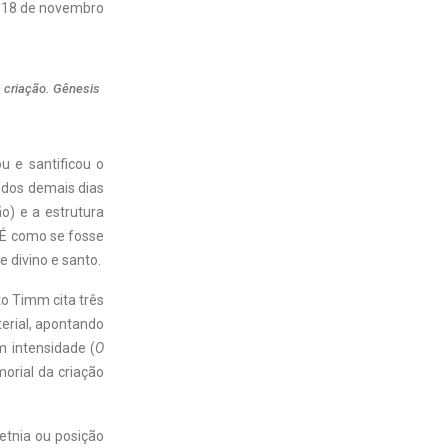
18 de novembro
a criação. Gênesis
u e santificou o
a dos demais dias
o) e a estrutura
. É como se fosse
 divino e santo.
o Timm cita três
terial, apontando
m intensidade (
O
orial da criação
etnia ou posição