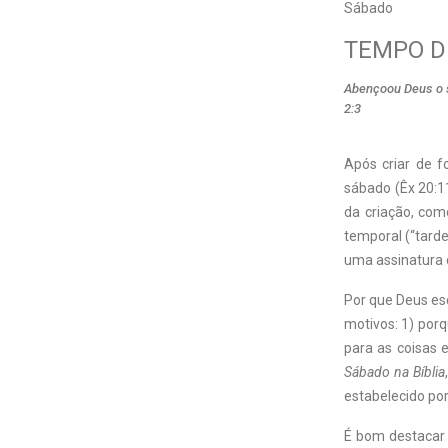
Sábado
TEMPO D
Abençoou Deus o sé
2:3
A
pós criar de 
sábado (Êx 20:11
da criação, com
temporal (“tarde
uma assinatura 
Por que Deus es
motivos: 1) porq
para as coisas 
Sábado na Bíblia
estabelecido po
É bom destacar 