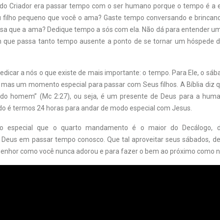
o do Criador era passar tempo com o ser humano porque o tempo é a e
u filho pequeno que você o ama? Gaste tempo conversando e brincan
osa que a ama? Dedique tempo a sós com ela. Não dá para entender u
 que passa tanto tempo ausente a ponto de se tornar um hóspede de
dicar a nós o que existe de mais importante: o tempo. Para Ele, o sá
 mas um momento especial para passar com Seus filhos. A Bíblia diz q
a do homem” (Mc 2:27), ou seja, é um presente de Deus para a huma
o é termos 24 horas para andar de modo especial com Jesus.
o especial que o quarto mandamento é o maior do Decálogo, 
Deus em passar tempo conosco. Que tal aproveitar seus sábados, de
Senhor como você nunca adorou e para fazer o bem ao próximo como 