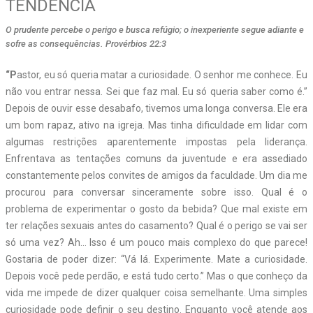
TENDÊNCIA
O prudente percebe o perigo e busca refúgio; o inexperiente segue adiante e
sofre as consequências. Provérbios 22:3
“P
astor, eu só queria matar a curiosidade. O senhor me conhece. Eu
não vou entrar nessa. Sei que faz mal. Eu só queria saber como é.”
Depois de ouvir esse desabafo, tivemos uma longa conversa. Ele era
um bom rapaz, ativo na igreja. Mas tinha dificuldade em lidar com
algumas restrições aparentemente impostas pela liderança.
Enfrentava as tentações comuns da juventude e era assediado
constantemente pelos convites de amigos da faculdade. Um dia me
procurou para conversar sinceramente sobre isso. Qual é o
problema de experimentar o gosto da bebida? Que mal existe em
ter relações sexuais antes do casamento? Qual é o perigo se vai ser
só uma vez? Ah… Isso é um pouco mais complexo do que parece!
Gostaria de poder dizer: “Vá lá. Experimente. Mate a curiosidade.
Depois você pede perdão, e está tudo certo.” Mas o que conheço da
vida me impede de dizer qualquer coisa semelhante. Uma simples
curiosidade pode definir o seu destino. Enquanto você atende aos