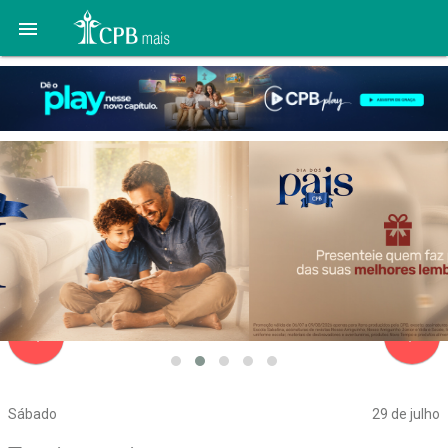

navigate_before
navigate_next
Sábado
29 de julho