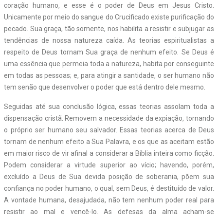
coração humano, e esse é o poder de Deus em Jesus Cristo.
Unicamente por meio do sangue do Crucificado existe purificação do
pecado. Sua graça, tão somente, nos habilita a resistir e subjugar as
tendências de nossa natureza caída. As teorias espiritualistas a
respeito de Deus tornam Sua graça de nenhum efeito. Se Deus é
uma essência que permeia toda a natureza, habita por conseguinte
em todas as pessoas; e, para atingir a santidade, o ser humano não
tem senão que desenvolver o poder que está dentro dele mesmo.
Seguidas até sua conclusão lógica, essas teorias assolam toda a
dispensação cristã. Removem a necessidade da expiação, tornando
o próprio ser humano seu salvador. Essas teorias acerca de Deus
tornam de nenhum efeito a Sua Palavra, e os que as aceitam estão
em maior risco de vir afinal a considerar a Bíblia inteira como ficção.
Podem considerar a virtude superior ao vício; havendo, porém,
excluído a Deus de Sua devida posição de soberania, põem sua
confiança no poder humano, o qual, sem Deus, é destituído de valor.
A vontade humana, desajudada, não tem nenhum poder real para
resistir ao mal e vencê-lo. As defesas da alma acham-se