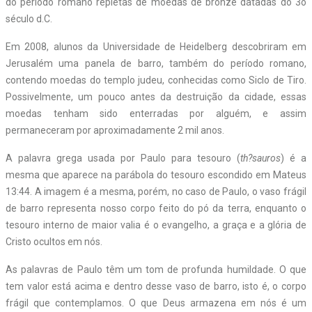
do período romano repletas de moedas de bronze datadas do 3o
século d.C.
Em 2008, alunos da Universidade de Heidelberg descobriram em
Jerusalém uma panela de barro, também do período romano,
contendo moedas do templo judeu, conhecidas como Siclo de Tiro.
Possivelmente, um pouco antes da destruição da cidade, essas
moedas tenham sido enterradas por alguém, e assim
permaneceram por aproximadamente 2 mil anos.
A palavra grega usada por Paulo para tesouro (
th?sauros
) é a
mesma que aparece na parábola do tesouro escondido em Mateus
13:44. A imagem é a mesma, porém, no caso de Paulo, o vaso frágil
de barro representa nosso corpo feito do pó da terra, enquanto o
tesouro interno de maior valia é o evangelho, a graça e a glória de
Cristo ocultos em nós.
As palavras de Paulo têm um tom de profunda humildade. O que
tem valor está acima e dentro desse vaso de barro, isto é, o corpo
frágil que contemplamos. O que Deus armazena em nós é um