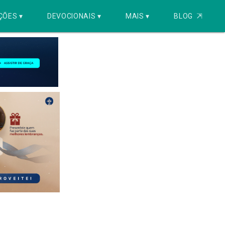
ÇÕES ▾
DEVOCIONAIS ▾
MAIS ▾
BLOG
⇱