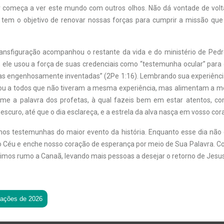
 começa a ver este mundo com outros olhos. Não dá vontade de volta
 tem o objetivo de renovar nossas forças para cumprir a missão qu
ansfiguração acompanhou o restante da vida e do ministério de Pedr
, ele usou a força de suas credenciais como “testemunha ocular” para 
las engenhosamente inventadas” (2Pe 1:16). Lembrando sua experiênc
fiou a todos que não tiveram a mesma experiência, mas alimentam a
rme a palavra dos profetas, à qual fazeis bem em estar atentos, 
escuro, até que o dia esclareça, e a estrela da alva nasça em vosso cor
os testemunhas do maior evento da história. Enquanto esse dia não
o Céu e enche nosso coração de esperança por meio de Sua Palavra. C
imos rumo a Canaã, levando mais pessoas a desejar o retorno de Jesus
tações de 2026