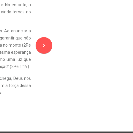
r. No entanto, a
e ainda temos no
o. Ao anunciar a
garantir que não
navigate_next
ia no monte (2Pe
 mesma esperança
como uma luz que
ação” (2Pe 1:19).
 chega, Deus nos
om a força dessa
.