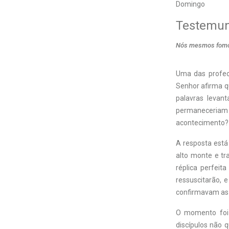
Domingo
Testemun
Nós mesmos fomos
Uma das profeci
Senhor afirma q
palavras levan
permaneceriam v
acontecimento?
A resposta está
alto monte e tr
réplica perfei
ressuscitarão,
confirmavam as p
O momento foi 
discípulos não 