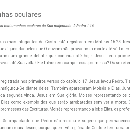
has oculares
 testemunhas oculares da Sua majestade. 2 Pedro 1:16
as mais intrigantes de Cristo está registrada em Mateus 16:28. N
ue alguns daqueles que O ouviam não provariam a morte até vê-Lo em
taram um grande debate que continua até hoje. Jesus teria prome
ivos até Sua volta? Ele falhou em cumprir essa promessa? Ou se refer
 registrada nos primeiros versos do capítulo 17. Jesus levou Pedro, T
ansfigurou-Se diante deles. Também apareceram Moisés e Elias. Ju
ta da segunda vinda. Jesus em Sua glória, Moisés representando os
 e Elias como exemplo dos que serão arrebatados sem ver a morte.
romessas das Escrituras. Moisés representando a lei; e Elias, os profe
tão impactante que Pedro não resistiu e sugeriu que permanecess
queriam mais descer, porque quem vê a glória de Cristo e tem uma p