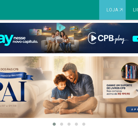
LOJA
⇱
LI