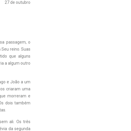
27 de outubro
essa passagem, o
 Seu reino. Suas
tido que alguns
ia a algum outro
iago e João a um
ntos criaram uma
 que morreram e
 Os dois também
tas.
em ali. Os três
révia da segunda