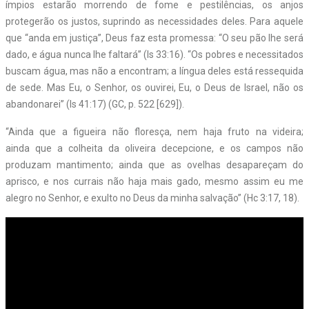
ímpios estarão morrendo de fome e pestilências, os anjos
protegerão os justos, suprindo as necessidades deles. Para aquele
que “anda em justiça”, Deus faz esta promessa: “O seu pão lhe será
dado, e água nunca lhe faltará” (Is 33:16). “Os pobres e necessitados
buscam água, mas não a encontram; a língua deles está ressequida
de sede. Mas Eu, o Senhor, os ouvirei, Eu, o Deus de Israel, não os
abandonarei” (Is 41:17) (GC, p. 522 [629]).
“Ainda que a figueira não floresça, nem haja fruto na videira;
ainda que a colheita da oliveira decepcione, e os campos não
produzam mantimento; ainda que as ovelhas desapareçam do
aprisco, e nos currais não haja mais gado, mesmo assim eu me
alegro no Senhor, e exulto no Deus da minha salvação” (Hc 3:17, 18).