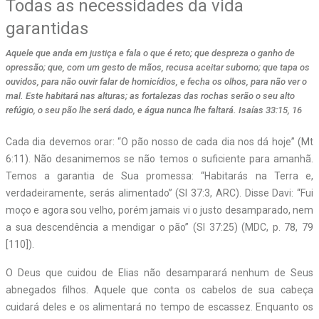
Todas as necessidades da vida
garantidas
Aquele que anda em justiça e fala o que é reto; que despreza o ganho de
opressão; que, com um gesto de mãos, recusa aceitar suborno; que tapa os
ouvidos, para não ouvir falar de homicídios, e fecha os olhos, para não ver o
mal. Este habitará nas alturas; as fortalezas das rochas serão o seu alto
refúgio, o seu pão lhe será dado, e água nunca lhe faltará. Isaías 33:15, 16
Cada dia devemos orar: “O pão nosso de cada dia nos dá hoje” (Mt
6:11). Não desanimemos se não temos o suficiente para amanhã.
Temos a garantia de Sua promessa: “Habitarás na Terra e,
verdadeiramente, serás alimentado” (Sl 37:3, ARC). Disse Davi: “Fui
moço e agora sou velho, porém jamais vi o justo desamparado, nem
a sua descendência a mendigar o pão” (Sl 37:25) (MDC, p. 78, 79
[110]).
O Deus que cuidou de Elias não desamparará nenhum de Seus
abnegados filhos. Aquele que conta os cabelos de sua cabeça
cuidará deles e os alimentará no tempo de escassez. Enquanto os