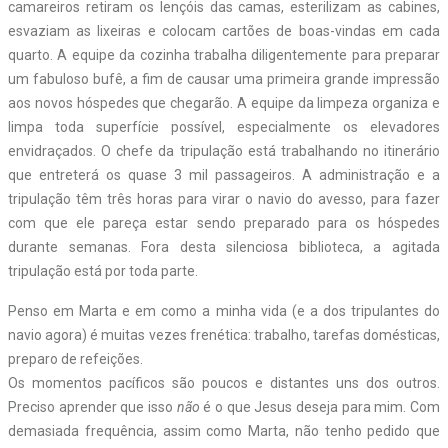
camareiros retiram os lençóis das camas, esterilizam as cabines,
esvaziam as lixeiras e colocam cartões de boas-vindas em cada
quarto. A equipe da cozinha trabalha diligentemente para preparar
um fabuloso bufê, a fim de causar uma primeira grande impressão
aos novos hóspedes que chegarão. A equipe da limpeza organiza e
limpa toda superfície possível, especialmente os elevadores
envidraçados. O chefe da tripulação está trabalhando no itinerário
que entreterá os quase 3 mil passageiros. A administração e a
tripulação têm três horas para virar o navio do avesso, para fazer
com que ele pareça estar sendo preparado para os hóspedes
durante semanas. Fora desta silenciosa biblioteca, a agitada
tripulação está por toda parte.
Penso em Marta e em como a minha vida (e a dos tripulantes do
navio agora) é muitas vezes frenética: trabalho, tarefas domésticas,
preparo de refeições.
Os momentos pacíficos são poucos e distantes uns dos outros.
Preciso aprender que isso
não
é o que Jesus deseja para mim. Com
demasiada frequência, assim como Marta, não tenho pedido que