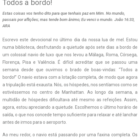
Todos a bordo!
Estas coisas vos tenho dito para que tenhais paz em Mim. No mundo,
passais por aflições; mas tende bom ânimo; Eu venci o mundo. João 16:33,
ARA
E
screvo este devocional no último dia da nossa lua de mel. Estou
numa biblioteca, desfrutando a quietude após sete dias a bordo de
um colossal navio de luxo que nos levou a Málaga, Roma, Córsega,
Florença, Pisa e Valência. É difícil acreditar que se passou uma
semana desde que ouvimos o brado de boas-vindas: “Todos a
bordo!” O navio estava com a lotação completa, de modo que agora
a tripulação está exausta. Nós, os hóspedes, nos sentíamos como se
estivéssemos no centro de Manhattan. Ao longo da semana, a
multidão de hóspedes dificultava até mesmo as refeições. Assim,
agora, estou apreciando a quietude. Escolhemos o último horário de
saída, o que nos concede tempo suficiente para relaxar e até lanchar
antes de irmos para o aeroporto.
Ao meu redor, o navio está passando por uma faxina completa. Os