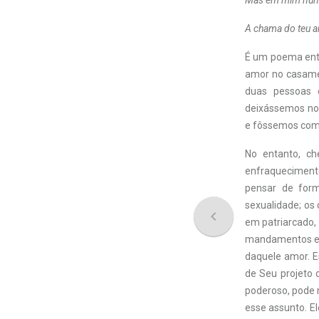
Mas em mim nunc
A chama do teu a
É um poema entre
amor no casame
duas pessoas 
deixássemos nos
e fôssemos com 
No entanto, c
enfraquecimento
pensar de form
sexualidade; os 
navigate_before
em patriarcado, 
mandamentos e 
daquele amor. E
de Seu projeto 
poderoso, pode 
esse assunto. E