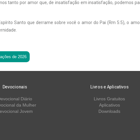
amos tanto por amor que, de insatisfação em insatisfação, podemos pas
spírito Santo que derrame sobre você o amor do Pai (Rm 5:5), o amo
ernidade.
tações de 2026
Devocionais
Livros e Aplicativos
evocional Diário
Livros Gratuitos
ocional da Mulher
Aplicativos
evocional Jovem
Downloads