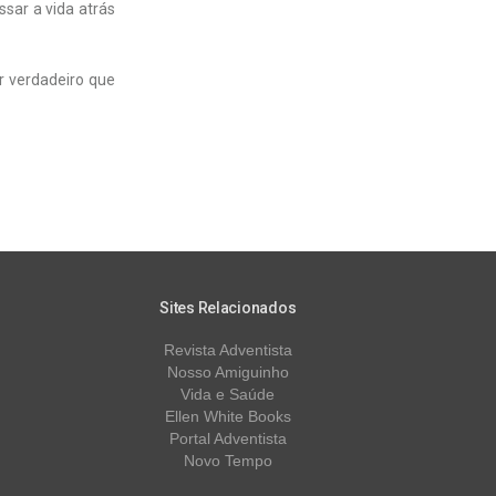
sar a vida atrás
r verdadeiro que
Sites Relacionados
Revista Adventista
Nosso Amiguinho
Vida e Saúde
Ellen White Books
Portal Adventista
Novo Tempo