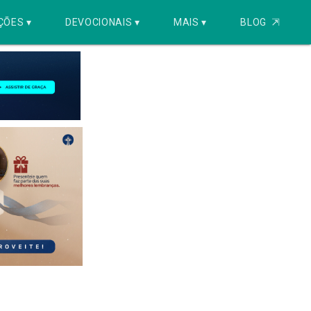
ÇÕES ▾
DEVOCIONAIS ▾
MAIS ▾
BLOG
⇱