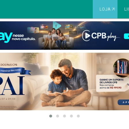
LOJA
⇱
LI