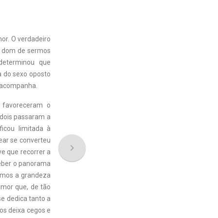
mor. O verdadeiro
o dom de sermos
determinou que
a do sexo oposto
o acompanha.
 favoreceram o
 dois passaram a
icou limitada à
lear se converteu
navigate_next
ve que recorrer a
eber o panorama
damos a grandeza
amor que, de tão
e dedica tanto a
os deixa cegos e