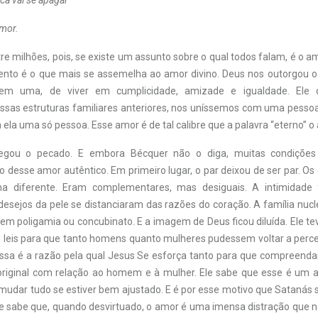
a vai se apagar
mor.
 milhões, pois, se existe um assunto sobre o qual todos falam, é o a
nto é o que mais se assemelha ao amor divino. Deus nos outorgou 
em uma, de viver em cumplicidade, amizade e igualdade. Ele 
sas estruturas familiares anteriores, nos uníssemos com uma pesso
ela uma só pessoa. Esse amor é de tal calibre que a palavra “eterno” 
hegou o pecado. E embora Bécquer não o diga, muitas condições
 desse amor autêntico. Em primeiro lugar, o par deixou de ser par. Os
a diferente. Eram complementares, mas desiguais. A intimidade f
desejos da pele se distanciaram das razões do coração. A família nuc
em poligamia ou concubinato. E a imagem de Deus ficou diluída. Ele te
leis para que tanto homens quanto mulheres pudessem voltar a perc
ssa é a razão pela qual Jesus Se esforça tanto para que compreen
original com relação ao homem e à mulher. Ele sabe que esse é um 
mudar tudo se estiver bem ajustado. E é por esse motivo que Satanás s
le sabe que, quando desvirtuado, o amor é uma imensa distração que n