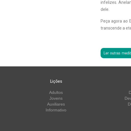
infelizes. Anel
dele.
Peça agora ao E
transcende a et
Ler outras medi
Lições
Adultos
D
Jovens
Dev
Auxiliares
D
Informativo