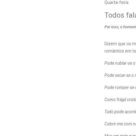
Quarta-feira
Todos fa
Por isso, o homem
D
izem que os m
romântico em to
Pode nublar-
Pode secar-se o 
Pode romper-se o
Como frágil crista
Tudo pode acont
Cobrir-me com n