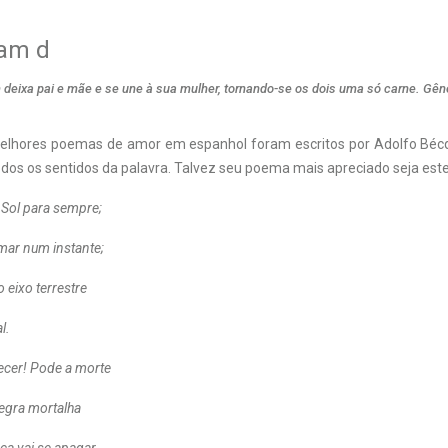
lam d
 deixa pai e mãe e se une à sua mulher, tornando-se os dois uma só carne. Gên
elhores poemas de amor em espanhol foram escritos por Adolfo Bécq
dos os sentidos da palavra. Talvez seu poema mais apreciado seja este
se o Sol para sempre;
mar num instante;
 eixo terrestre
l.
ecer! Pode a morte
egra mortalha