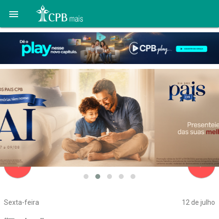

navigate_before
navigate_next
Sexta-feira
12 de julho