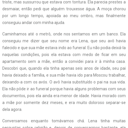
triste, mas sussurrou que estava com tontura. Ela parecia prestes a
desmaiar, então pedi que alguém trouxesse água. A moça chorou
por um longo tempo, apoiada ao meu ombro, mas finalmente
conseguiu andar com minha ajuda.
Caminhamos até o metrô, onde nos sentamos em um banco. Ela
conseguiu me dizer que seu nome era Lena, que seu avô havia
falecido e que sua mãe estava indo ao funeral. Eu não podia deixá-la
naquelas condições, pois ela estava com medo de ficar em seu
apartamento sem a mãe, então a convidei para ir à minha casa.
Descobri que, quando ela tinha apenas seis anos de idade, seu pai
havia deixado a família, e sua mãe havia ido para Moscou trabalhar,
deixando-a com os avós. O avô havia substituído o pai na sua vida.
Ela não pôde ir ao funeral porque havia alguns problemas com seus
documentos, pois ela ainda era menor de idade. Havia morado com
a mãe por somente dez meses, e era muito doloroso separar-se
dela agora.
Conversamos enquanto tomávamos chá. Lena tinha muitas
perguntas sobre religião e, depois de conversarmos bastante, ela