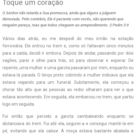
Toque um coração
O Senhor não retarda a Sua promessa, ainda que alguns a julguem
demorada. Pelo contrário, Ele é paciente com vocês, não querendo que
ninguém pereça, mas que todos cheguem ao arrependimento. 2 Pedro 3:9
Vários dias atrás, eu me despedi do meu irmão na estação
ferroviária. Ele entrou no trem e, como só faltavam cinco minutos
para a saída, decidi ir embora. Depois de andar, passando por dois
vagões, parei e olhei para trás, só para observar e esperar. De
repente, uma mulher e uma garota passaram por mim, enquanto eu
estava lá parada. O lenço preto cobrindo a mulher indicava que ela
estava viajando para um funeral. Subitamente, ela começou a
chorar tão alto que as pessoas ao redor olharam para ver o que
estava acontecendo. Em seguida, ela embarcou no trem, que partiu
logo em seguida.
Foi então que percebi a garota cambaleando enquanto se
distanciava do trem. Fui até ela, segurei-a e consegui mantê-la em
pé, evitando que ela caísse. A moça estava bastante abalada e