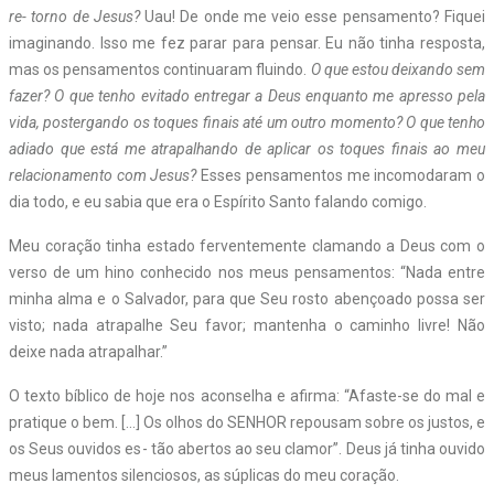
re-
torno
de
Jesus?
Uau! De onde me veio esse pensamento? Fiquei
imaginando. Isso me fez parar para pensar. Eu não tinha resposta,
mas os pensamentos continuaram fluindo.
O
que
estou
deixando
sem
fazer?
O
que
tenho
evitado
en
tregar
a
Deus
enquanto
me
apresso
pela
vida,
postergando
os
toques
finais
até
um
outro
momento?
O
que
tenho
adiado
que
está
me
atrapalhando
de
aplicar
os
toques
finais
ao
meu
relacionamento
com
Jesus?
Esses pensamentos me incomodaram o
dia todo, e eu sabia que era o Espírito Santo falando comigo.
Meu coração tinha estado ferventemente clamando a Deus com o
verso de um hino conhecido nos meus pensamentos: “Nada entre
minha alma e o Salvador, para que Seu rosto abençoado possa ser
visto; nada atrapalhe Seu favor; mantenha o caminho livre! Não
deixe nada atrapalhar.”
O texto bíblico de hoje nos aconselha e afirma: “Afaste-se do mal e
pratique o bem. […] Os olhos do S
ENHOR
repousam sobre os justos, e
os Seus ouvidos es- tão abertos ao seu clamor”. Deus já tinha ouvido
meus lamentos silenciosos, as súplicas do meu coração.