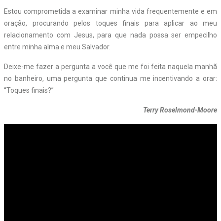
Estou
comprometida
a
examinar
minha
vida
frequentemente
e
em
ora
ção,
procurando
pelos
toques
finais
para
aplicar
ao
meu
relacionamento
com
Jesus,
para
que
nada
possa
ser
empecilho
entre
minha
alma
e
meu
Salvador.
Deixe-me fazer a pergunta a você que me foi feita naquela manhã
no banheiro, uma pergunta que continua me incentivando a orar:
“Toques finais?”
Terry
Ros
elmond-Moor
e