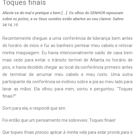
Toques finais
Afaste-se do mal e pratique o bem [...]. Os olhos do SENHOR repousam
sobre os justos, e os Seus ouvidos estão abertos ao seu clamor. Salmo
34:14, 15
Recentemente cheguei a uma conferência de liderança bem antes
do horário de início e fui ao banheiro pentear meu cabelo e retocar
minha maquiagem. Eu havia intencionalmente saído de casa bem
mais cedo para evitar o trânsito terrível de Atlanta no horário de
pico, e havia decidido chegar ao local da conferência primeiro antes
de terminar de arrumar meu cabelo e meu rosto. Uma outra
participante da conferência se inclinou sobre a pia ao meu lado para
lavar as mãos. Ela olhou para mim, sorriu e perguntou: “Toques
finais?”
Sorri para ela, e respondi que sim.
Foi então que um pensamento me sobreveio: Toques finais!
Que
toques
finais
preciso
aplicar
à
minha
vida
para
estar
pronta
para
o