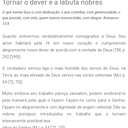
Tornar o dever e a labuta nobres
O que exorta faça-o com dedicação; o que contribui, com generosidade; o
que preside, com zelo; quem exerce misericórdia, com alegria. Romanos
12:8
Quando estivermos verdadeiramente consagrados a Deus, Seu
amor habitará pela fé em nosso coração e cumpriremos
alegremente nosso dever de acordo com a vontade de Deus (TM, p.
292 [399]).
O verdadeiro serviço liga o mais humilde dos servos de Deus, na
Terra, ao mais elevado de Seus servos nas cortes celestiais (MJ, p.
54 [72, 73]).
Muito embora seu trabalho pareça cansativo, podem enobrecê-lo
pela maneira pela qual o fazem. Façam-no como para o Senhor.
Façam-no alegremente e com dignidade de origem celestial. São os
nobres princípios introduzidos no trabalho que o tornam
inteiramente aceitável aos
olhos do Senhor (MJ, p. 54 [72, 73]).