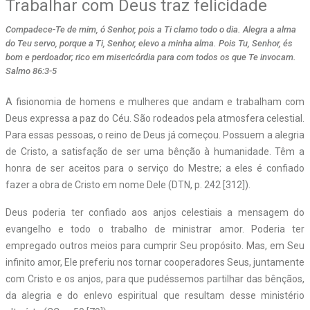
Trabalhar com Deus traz felicidade
Compadece-Te de mim, ó Senhor, pois a Ti clamo todo o dia. Alegra a alma
do Teu servo, porque a Ti, Senhor, elevo a minha alma. Pois Tu, Senhor, és
bom e perdoador; rico em misericórdia para com todos os que Te invocam.
Salmo 86:3-5
A
fisionomia de homens e mulheres que andam e trabalham com
Deus expressa a paz do Céu. São rodeados pela atmosfera celestial.
Para essas pessoas, o reino de Deus já começou. Possuem a alegria
de Cristo, a satisfação de ser uma bênção à humanidade. Têm a
honra de ser aceitos para o serviço do Mestre; a eles é confiado
fazer a obra de Cristo em nome Dele (DTN, p. 242 [312]).
Deus poderia ter confiado aos anjos celestiais a mensagem do
evangelho e todo o trabalho de ministrar amor. Poderia ter
empregado outros meios para cumprir Seu propósito. Mas, em Seu
infinito amor, Ele preferiu nos tornar cooperadores Seus, juntamente
com Cristo e os anjos, para que pudéssemos partilhar das bênçãos,
da alegria e do enlevo espiritual que resultam desse ministério