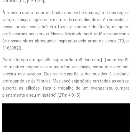
altruísta (CC, p. 50 [79]).
À medida que o amor de Cristo nos enche o coração e nos rege a
vida, a cobiça, o egoísmo e o amor da comodidade serão vencidos, e
nosso prazer consistirá em fazer a vontade de Cristo, de quem
professamos ser servos. Nossa felicidade será então proporcional
às nossas obras abnegadas, inspiradas pelo amor de Jesus (T3, p.
316 [382]).
“Virá o tempo em que não suportarão a sã doutrina; […] se rodearão
de mestres segundo as suas próprias cobiças, como que sentindo
coceira nos ouvidos. Eles se recusarão a dar ouvidos à verdade,
entregando-se às fábulas. Mas você seja sóbrio em todas as coisas,
suporte as aflições, faça o trabalho de um evangelista, cumpra
plenamente o seu ministério” (2Tm 4:3
–
5).