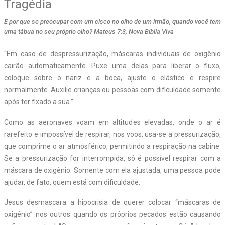
Tragédia
E por que se preocupar com um cisco no olho de um irmão, quando você tem
uma tábua no seu próprio olho? Mateus 7:3, Nova Bíblia Viva
“Em caso de despressurização, máscaras individuais de oxigênio
cairão automaticamente. Puxe uma delas para liberar o fluxo,
coloque sobre o nariz e a boca, ajuste o elástico e respire
normalmente. Auxilie crianças ou pessoas com dificuldade somente
após ter fixado a sua.”
Como as aeronaves voam em altitudes elevadas, onde o ar é
rarefeito e impossível de respirar, nos voos, usa-se a pressurização,
que comprime o ar atmosférico, permitindo a respiração na cabine.
Se a pressurização for interrompida, só é possível respirar com a
máscara de oxigênio. Somente com ela ajustada, uma pessoa pode
ajudar, de fato, quem está com dificuldade.
Jesus desmascara a hipocrisia de querer colocar “máscaras de
oxigênio” nos outros quando os próprios pecados estão causando