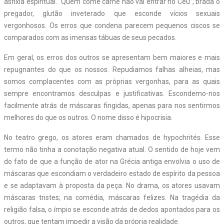
asfixia espiritual. “Quem come carne não vai entrar no Céu”, brada o
pregador, glutão inveterado que esconde vícios sexuais
vergonhosos. Os erros que condena parecem pequenos ciscos se
comparados com as imensas tábuas de seus pecados.
Em geral, os erros dos outros se apresentam bem maiores e mais
repugnantes do que os nossos. Repudiamos falhas alheias, mas
somos complacentes com as próprias vergonhas, para as quais
sempre encontramos desculpas e justificativas. Escondemo-nos
facilmente atrás de máscaras fingidas, apenas para nos sentirmos
melhores do que os outros. O nome disso é hipocrisia.
No teatro grego, os atores eram chamados de hypochrités. Esse
termo não tinha a conotação negativa atual. O sentido de hoje vem
do fato de que a função de ator na Grécia antiga envolvia o uso de
máscaras que escondiam o verdadeiro estado de espírito da pessoa
e se adaptavam à proposta da peça. No drama, os atores usavam
máscaras tristes; na comédia, máscaras felizes. Na tragédia da
religião falsa, o ímpio se esconde atrás de dedos apontados para os
outros, que tentam impedir a visão da própria realidade.