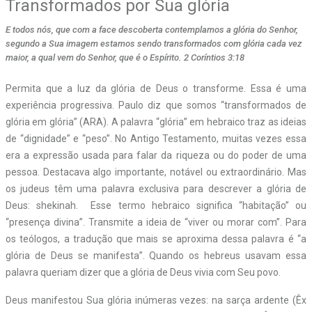
Transformados por Sua glória
E todos nós, que com a face descoberta contemplamos a glória do Senhor,
segundo a Sua imagem estamos sendo transformados com glória cada vez
maior, a qual vem do Senhor, que é o Espírito. 2 Coríntios 3:18
P
ermita que a luz da glória de Deus o transforme. Essa é uma
experiência progressiva. Paulo diz que somos “transformados de
glória em glória” (ARA). A palavra “glória” em hebraico traz as ideias
de “dignidade” e “peso”. No Antigo Testamento, muitas vezes essa
era a expressão usada para falar da riqueza ou do poder de uma
pessoa. Destacava algo importante, notável ou extraordinário. Mas
os judeus têm uma palavra exclusiva para descrever a glória de
Deus: shekinah.
Esse termo hebraico significa “habitação” ou
“presença divina”. Transmite a ideia de “viver ou morar com”. Para
os teólogos, a tradução que mais se aproxima dessa palavra é “a
glória de Deus se manifesta”. Quando os hebreus usavam essa
palavra queriam dizer que a glória de Deus vivia com Seu povo.
Deus manifestou Sua glória inúmeras vezes: na sarça ardente (Êx