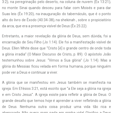
3:2); na peregrinação pelo deserto, na coluna de nuvem (Êx 13:21);
no monte Sinai quando desceu para falar com Moisés e para dar
Suas leis (Êx 19:20); na inauguração do tabernáculo, que é o ponto
alto do livro de Êxodo (40:34-38); na shekinah , sobre o propiciatório
da arca, que era a presença visível de Deus (Êx 25:22).
Entretanto, a maior revelação da glória de Deus, sem dúvida, foi a
encarnação de Seu Filho (Jo 1:14). Ele foi a manifestação visível de
Deus. Ellen White disse que “Cristo [é] o grande centro de onde toda
a glória irradia” (O Maior Discurso de Cristo, p. 89). O apóstolo João
testemunhou sobre Jesus: “Vimos a Sua glória” (Jo 1:14). Mas a
glória do Messias ficou velada em forma humana, porque ninguém
pode ver a Deus e continuar a viver.
A glória que se manifestou em Jesus também se manifesta na
igreja. Em Efésios 3:21, está escrito que “a Ele seja a glória na igreja
e em Cristo Jesus”. A igreja existe para refletir a glória de Deus. O
grande desafio que temos hoje é aprender a viver refletindo a glória
de Deus. Nenhuma outra coisa produz uma vida tão rica e
abençoada. Não quero mais nada em minha vida! Glorifico a Deus