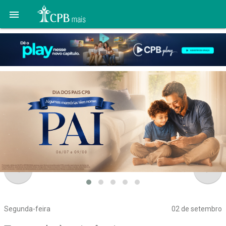

navigate_before
navigate_next
Segunda-feira
02 de setembro