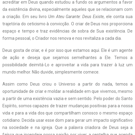
acreditar em Deus quando estudou a fundo os argumentos a favor
da existência divina, especialmente aqueles que se relacionam com
a criação. Em seu livro
Um Ateu Garante: Deus Existe
, ele conta sua
trajetória do ceticismo à convicção. O criar de Deus nos proporciona
espaço e tempo e traz evidências de sobra de Sua existência. De
forma pessoal, o Criador nos renova e nos revitaliza a cada dia.
Deus gosta de criar, e é por isso que estamos aqui. Ele é um agente
de ação e deseja que sejamos semelhantes a Ele. Temos a
possibilidade deimitá-Lo e aproveitar a vida para trazer à luz um
mundo melhor. Não duvide, simplesmente comece.
Assim como Deus criou o Universo a partir do nada, temos a
oportunidade de criar e moldar a realidade em que vivemos, mesmo
a partir de uma existência vazia e sem sentido. Pelo poder do Santo
Espírito, somos capazes de trazer mudanças positivas para a nossa
vida e para a vida dos que compartilham conosco o mesmo espaço
cotidiano. Decida usar esse dom para gerar um impacto significativo
na sociedade e na igreja. Que a palavra criadora de Deus seja a
faísca que incendeie nossa paixão por viver, a centelha que acenda