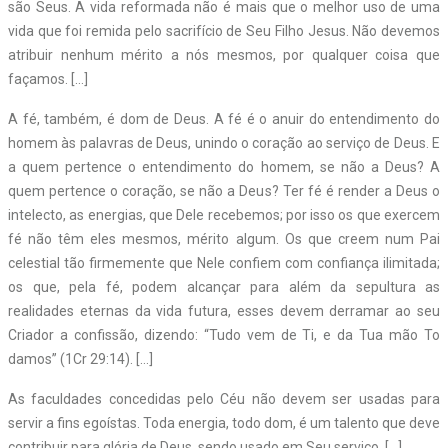
são Seus. A vida reformada não é mais que o melhor uso de uma
vida que foi remida pelo sacrifício de Seu Filho Jesus. Não devemos
atribuir nenhum mérito a nós mesmos, por qualquer coisa que
façamos. […]
A fé, também, é dom de Deus. A fé é o anuir do entendimento do
homem às palavras de Deus, unindo o coração ao serviço de Deus. E
a quem pertence o entendimento do homem, se não a Deus? A
quem pertence o coração, se não a Deus? Ter fé é render a Deus o
intelecto, as energias, que Dele recebemos; por isso os que exercem
fé não têm eles mesmos, mérito algum. Os que creem num Pai
celestial tão firmemente que Nele confiem com confiança ilimitada;
os que, pela fé, podem alcançar para além da sepultura as
realidades eternas da vida futura, esses devem derramar ao seu
Criador a confissão, dizendo: “Tudo vem de Ti, e da Tua mão To
damos” (1Cr 29:14). […]
As faculdades concedidas pelo Céu não devem ser usadas para
servir a fins egoístas. Toda energia, todo dom, é um talento que deve
contribuir para glória de Deus, sendo usado em Seu serviço. […]