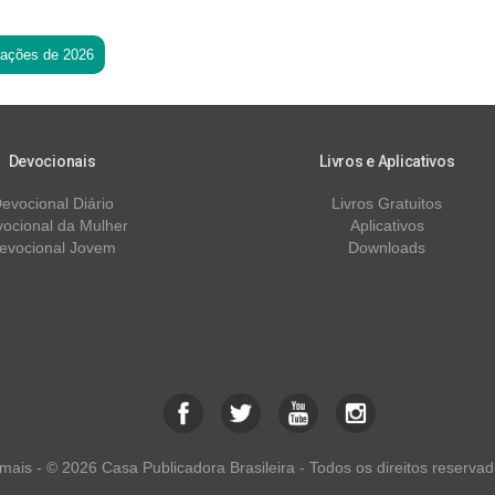
tações de 2026
Devocionais
Livros e Aplicativos
evocional Diário
Livros Gratuitos
ocional da Mulher
Aplicativos
evocional Jovem
Downloads
ais - © 2026 Casa Publicadora Brasileira - Todos os direitos reservad