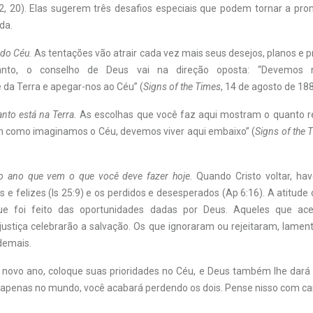
12, 20). Elas sugerem três desafios especiais que podem tornar a pro
da.
 do Céu.
As tentações vão atrair cada vez mais seus desejos, planos e p
anto, o conselho de Deus vai na direção oposta: “Devemos 
da Terra e ­apegar-nos ao Céu” (
Signs of the Times
, 14 de agosto de 188
nto está na Terra.
As escolhas que você faz aqui mostram o quanto r
im como imaginamos o Céu, devemos viver aqui embaixo” (
Signs of the 
o ano que vem o que você deve fazer hoje.
Quando Cristo voltar, ha
s e felizes (Is 25:9) e os perdidos e desesperados (Ap 6:16). A atitud
ue foi feito das oportunidades dadas por Deus. Aqueles que ace
justiça celebrarão a salvação. Os que ignoraram ou rejeitaram, lament
demais.
ovo ano, coloque suas prioridades no Céu, e Deus também lhe dará 
 apenas no mundo, você acabará perdendo os dois. Pense nisso com ca