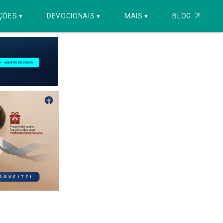
ÇÕES ▾
DEVOCIONAIS ▾
MAIS ▾
BLOG
⇱