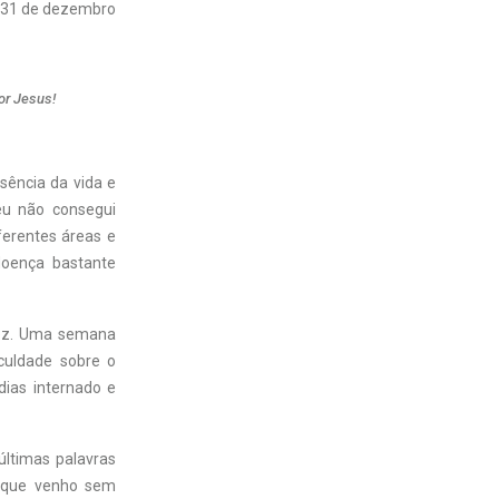
31 de dezembro
or Jesus!
sência da vida e
eu não consegui
ferentes áreas e
doença bastante
 vez. Uma semana
iculdade sobre o
dias internado e
ltimas palavras
s que venho sem