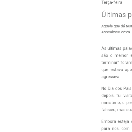
Terça-feira
Últimas p
Aquele que dá te
Apocalipse 22:20
As últimas pala
são o melhor l
terminar” foram
que estava apo
agressiva.
No Dia dos Pais
depois, fui vis
ministério, o p
faleceu, mas su
Embora esteja 
para nós, com 