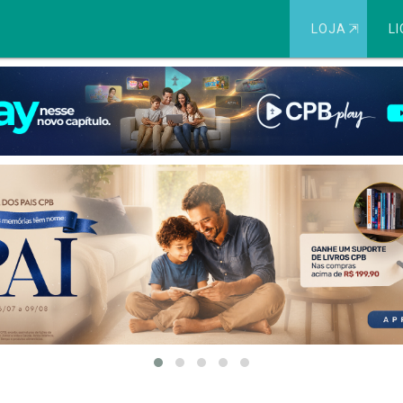
LOJA
⇱
LI