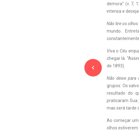
demora” (v. 7, 
intensa e deseja
Não tire os olhos
mundo. Entret
constantemente 
Viva o Céu enqua
chegar lá. “Ass
de 1893).
navigate_before
Não deixe para 
grupos: Os salvo
resultado do q
praticaram Sua 
mas será tarde 
Ao começar um n
olhos estiverem