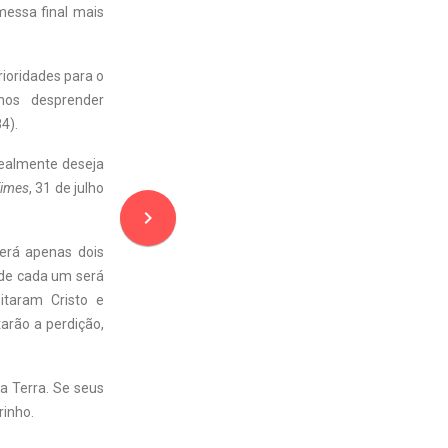
messa final mais
rioridades para o
nos desprender
4).
ealmente deseja
Times
, 31 de julho
navigate_next
verá apenas dois
e de cada um será
itaram Cristo e
arão a perdição,
a Terra. Se seus
rinho.