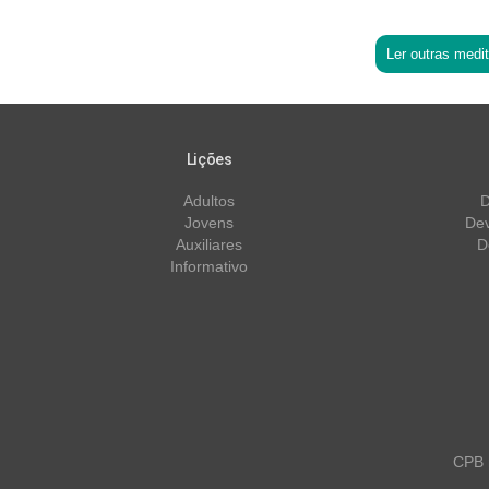
Ler outras medi
Lições
Adultos
D
Jovens
Dev
Auxiliares
D
Informativo
CPB m