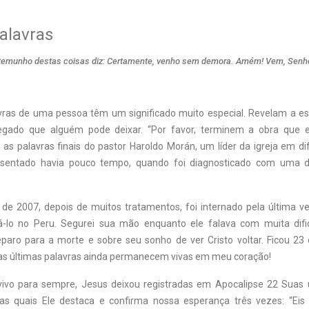
alavras
stemunho destas coisas diz: Certamente, venho sem demora. Amém! Vem, Senh
vras de uma pessoa têm um significado muito especial. Revelam a es
egado que alguém pode deixar. “Por favor, terminem a obra que 
 as palavras finais do pastor Haroldo Morán, um líder da igreja em di
sentado havia pouco tempo, quando foi diagnosticado com uma 
 de 2007, depois de muitos tratamentos, foi internado pela última
itá-lo no Peru. Segurei sua mão enquanto ele falava com muita dif
reparo para a morte e sobre seu sonho de ver Cristo voltar. Ficou 23 
as últimas palavras ainda permanecem vivas em meu coração!
vivo para sempre, Jesus deixou registradas em Apocalipse 22
Suas ú
as quais Ele destaca e confirma nossa esperança três vezes: “Ei