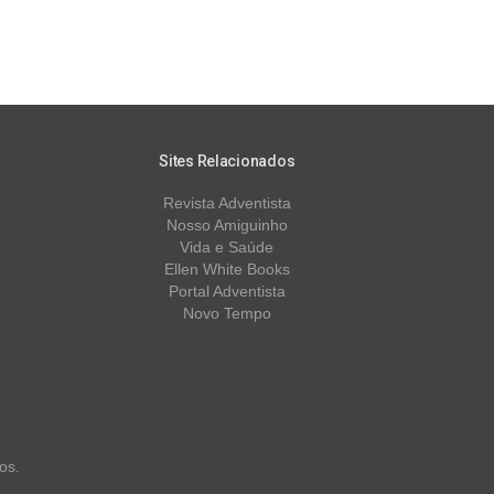
Sites Relacionados
Revista Adventista
Nosso Amiguinho
Vida e Saúde
Ellen White Books
Portal Adventista
Novo Tempo
os.