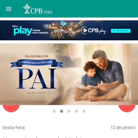

navigate_before
navigate_next
Sexta-feira
12 de janeiro