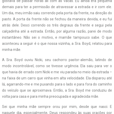
gostava de passar horas ali com as vacas. Eu ainda era pequena
demais para ter a permissão de atravessar a estrada e ir com ele.
Um dia, meu irmão saiu correndo pela porta da frente, na direção do
pasto. A porta da frente não se fechou da maneira devida, e eu fui
atrás dele. Desci correndo os três degraus da frente e segui pela
calçadinha até a estrada. Então, por alguma razão, parei de modo
instantâneo. Não sei o motivo, e mamãe tampouco sabe. O que
aconteceu a seguir é o que nossa vizinha, a Sra. Boyd, relatou para
minha mãe.
A Sra. Boyd ouviu Nicki, seu cachorro pastor-alemão, latindo de
modo incontrolável, como se tivesse urgência. Ela saiu para ver o
que havia de errado com Nicki e me viu parada no meio da estrada –
na faixa de um carro que vinha em alta velocidade. Ela disparou até
lá, agarrando-me e me puxando para o lado e para fora do caminho
do veículo que se aproximava. Então, a Sra. Boyd me conduziu de
volta para casa e para minha preocupada e agradecida mãe.
Sei que minha mãe sempre orou por mim, desde que nasci. E
naquele dia, especialmente, Deus respondeu às suas orações por