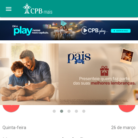

navigate_before
navigate_next
Quinta-feira
26 de março