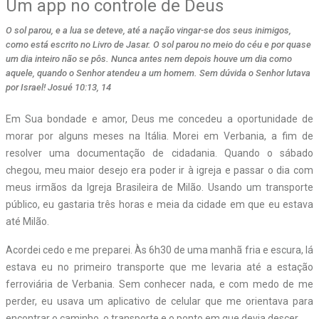
Um app no controle de Deus
O sol parou, e a lua se deteve, até a nação vingar-se dos seus inimigos,
como está escrito no Livro de Jasar. O sol parou no meio do céu e por quase
um dia inteiro não se pôs. Nunca antes nem depois houve um dia como
aquele, quando o Senhor atendeu a um homem. Sem dúvida o Senhor lutava
por Israel! Josué 10:13, 14
E
m Sua bondade e amor, Deus me concedeu a oportunidade de
morar por alguns meses na Itália. Morei em Verbania, a fim de
resolver uma documentação de cidadania. Quando o sábado
chegou, meu maior desejo era poder ir à igreja e passar o dia com
meus irmãos da Igreja Brasileira de Milão. Usando um transporte
público, eu gastaria três horas e meia da cidade em que eu estava
até Milão.
Acordei cedo e me preparei. Às 6h30 de uma manhã fria e escura, lá
estava eu no primeiro transporte que me levaria até a estação
ferroviária de Verbania. Sem conhecer nada, e com medo de me
perder, eu usava um aplicativo de celular que me orientava para
encontrar o caminho, o transporte e o ponto em que devia descer.