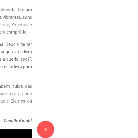
cialmente. Era um
s vibrantes, sons
mente, Yvonne se
para comprá-lo.
a. Depois de ter
segurava o livro
la queria isso?”,
 esse livro para
mbém cuida das
 céu tem grande
as e Ele nos dá
Camille Knight
navigate_next