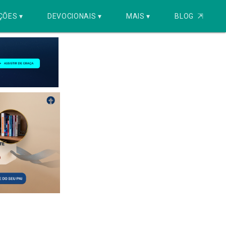
ÇÕES ▾
DEVOCIONAIS ▾
MAIS ▾
BLOG
⇱