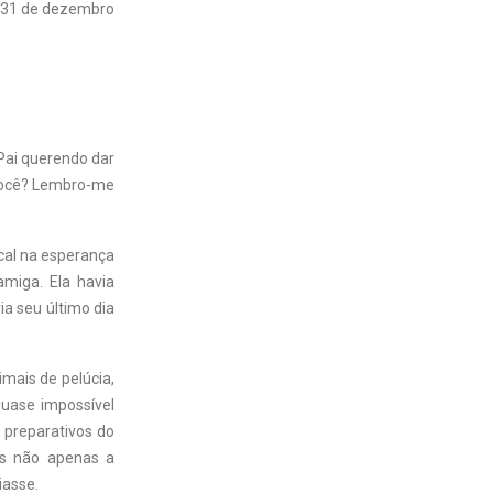
31 de dezembro
Pai querendo dar
 você? Lembro-me
ocal na esperança
amiga. Ela havia
a seu último dia
imais de pelúcia,
quase impossível
s preparativos do
us não apenas a
iasse.