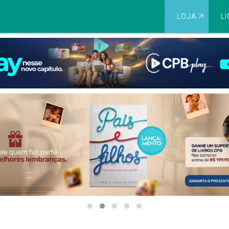
LOJA
⇱
LI