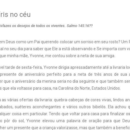
ris no céu
isfazes os desejos de todos os viventes. Salmo 145:16??
 em Deus como um Pai querendo colocar um sorriso em seu rosto? Um 
al no seu dia para saber que Ele a está observando e Se importa com
 que minha mãe, Yvonne, me contou sobre a neta de sua amiga.
 tarde de sexta-feira, Yvonne dirigia apressadamente até a livraria l
presente de aniversário perfeito para a neta de três anos de sua 
r que o aniversário da menina seria no dia seguinte e que também seri
 que ela voltasse para casa, na Carolina do Norte, Estados Unidos.
as várias ofertas da livraria: quebra-cabeças de cores vivas, lindos an
bados, suéteres aconchegantes e vários outros bibelôs. Ela achou 
alquer coisa em particular. Tendo que voltar para casa para finalizar o
o pôr do sol, Yvonne elevou uma palavra de oração para que De
lher um presente que a criança valorizasse, mas que também a benefic