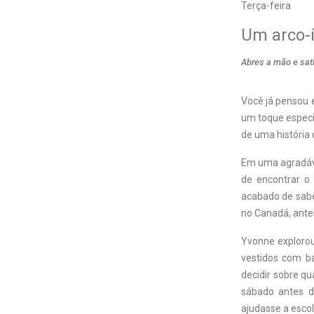
Terça-feira
Um arco-í
Abres a mão e sat
V
ocê já pensou
um toque especi
de uma história
Em uma agradável
de encontrar o 
acabado de sabe
no Canadá, antes
Yvonne explorou 
vestidos com ba
decidir sobre qu
sábado antes d
ajudasse a esco