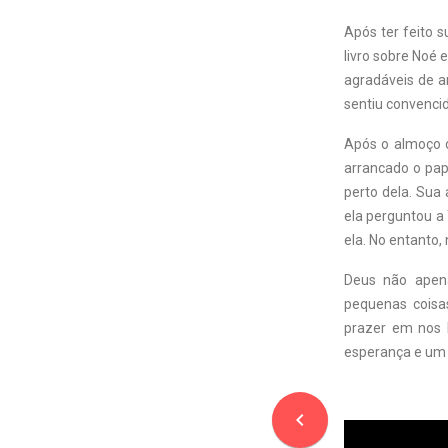
Após ter feito s
livro sobre Noé 
agradáveis de a
sentiu convencid
Após o almoço d
arrancado o pap
perto dela. Sua 
ela perguntou a
ela. No entanto
Deus não apen
pequenas coisa
prazer em nos 
esperança e um 
navigate_before