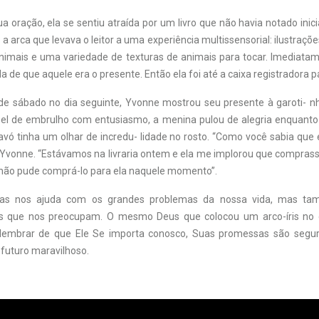
ua oração, ela se sentiu atraída por um livro que não havia notado ini
e a arca que levava o leitor a uma experiência multissensorial: ilustraçõe
nimais e uma variedade de texturas de animais para tocar. Imediata
a de que aquele era o presente. Então ela foi até a caixa registradora 
e sábado no dia seguinte, Yvonne mostrou seu presente à garoti- nh
el de embrulho com entusiasmo, a menina pulou de alegria enquanto 
avó tinha um olhar de incredu- lidade no rosto. “Como você sabia que e
 Yvonne. “Estávamos na livraria ontem e ela me implorou que comprasse
, não pude comprá-lo para ela naquele momento”.
as nos ajuda com os grandes problemas da nossa vida, mas ta
s que nos preocupam. O mesmo Deus que colocou um arco-íris no
lembrar de que Ele Se importa conosco, Suas promessas são segur
futuro maravilhoso.