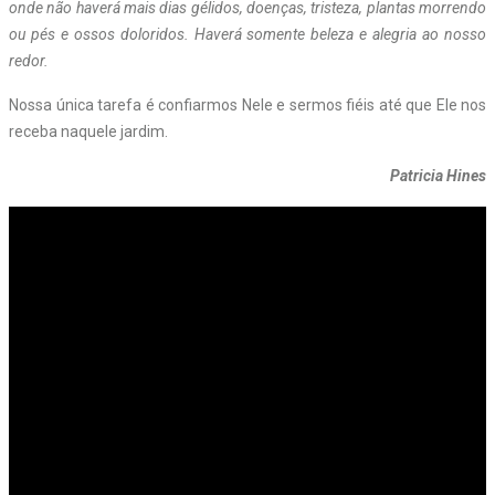
onde não haverá mais dias gélidos, doenças, tristeza, plantas morrendo
ou pés e ossos doloridos. Haverá somente beleza e alegria ao nosso
redor.
Nossa única tarefa é confiarmos Nele e sermos fiéis até que Ele nos
receba naquele jardim.
Patricia Hines