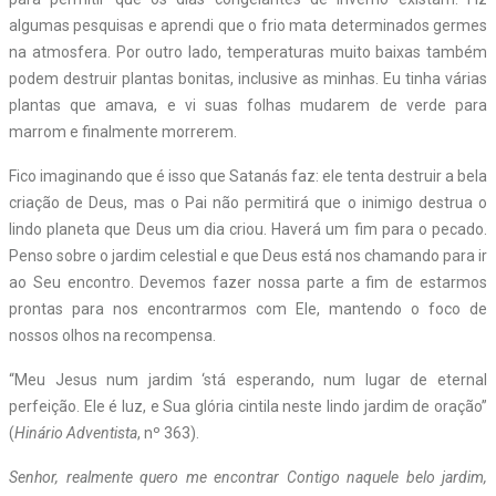
algumas pesquisas e aprendi que o frio mata determinados germes
na atmosfera. Por outro lado, temperaturas muito baixas também
podem destruir plantas bonitas, inclusive as minhas. Eu tinha várias
plantas que amava, e vi suas folhas mudarem de verde para
marrom e finalmente morrerem.
Fico imaginando que é isso que Satanás faz: ele tenta destruir a bela
criação de Deus, mas o Pai não permitirá que o inimigo destrua o
lindo planeta que Deus um dia criou. Haverá um fim para o pecado.
Penso sobre o jardim celestial e que Deus está nos chamando para ir
ao Seu encontro. Devemos fazer nossa parte a fim de estarmos
prontas para nos encontrarmos com Ele, mantendo o foco de
nossos olhos na recompensa.
“Meu Jesus num jardim ‘stá esperando, num lugar de eternal
perfeição. Ele é luz, e Sua glória cintila neste lindo jardim de oração”
(
Hinário Adventista
, nº 363).
Senhor, realmente quero me encontrar Contigo naquele belo jardim,