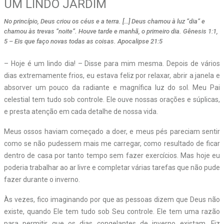
UM LINDO JARDIM
No princípio, Deus criou os céus e a terra. […] Deus chamou à luz “dia” e
chamou às trevas “noite”. Houve tarde e manhã, o primeiro dia. Gênesis 1:1,
5 – Eis que faço novas todas as coisas. Apocalipse 21:5
– H
oje é um lindo dia! – Disse para mim mesma. Depois de vários
dias extremamente frios, eu estava feliz por relaxar, abrir a janela e
absorver um pouco da radiante e magnífica luz do sol. Meu Pai
celestial tem tudo sob controle. Ele ouve nossas orações e súplicas,
e presta atenção em cada detalhe de nossa vida.
Meus ossos haviam começado a doer, e meus pés pareciam sentir
como se não pudessem mais me carregar, como resultado de ficar
dentro de casa por tanto tempo sem fazer exercícios. Mas hoje eu
poderia trabalhar ao ar livre e completar várias tarefas que não pude
fazer durante o inverno.
Às vezes, fico imaginando por que as pessoas dizem que Deus não
existe, quando Ele tem tudo sob Seu controle. Ele tem uma razão
para permitir que os dias congelantes de inverno existam. Fiz