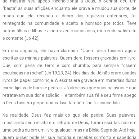
de mostrar seu apego incondicional a Deus, o Senhor deu um
“basta” às suas aflições enquanto ele orava e mudou sua sorte, de
modo que ele recebeu o dobro das riquezas anteriores, foi
reintegrado na comunidade e aceito e honrado por todos. Teve
outros filhos e filhas e ainda viveu muitos anos, morrendo satisfeito
e contente (Jó 42).
Em sua angústia, ele havia clamado: “Quem dera fossem agora
escritas as minhas palavras! Quem dera fossem gravadas em livro!
Que, com pena de ferro e com chumbo, para sempre fossem
esculpidas na rocha!” (Jó 19:23, 24). Nos dias de Jó não eram usados
livros de papel, como hoje. A escrita era gravada em materiais duros
como tijolos de barro e pedras. Jó almejava que suas palavras – que
retratavam sua dor e solidão – e também sua fé e seu firme apego
a Deus fossem perpetuados. Isso também lhe foi concedido.
Na realidade, Deus fez mais do que ele pedira. Suas palavras,
mostrando seu retrato e o retrato de Deus, foram escritas não em
uma pedra ou em um livro qualquer, mas na Bíblia Sagrada. Até hoje,
quem quiser pode ler sua história e receber conforto e sabedoria