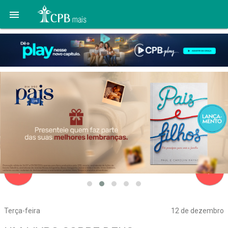

navigate_before
navigate_next
Terça-feira
12 de dezembro