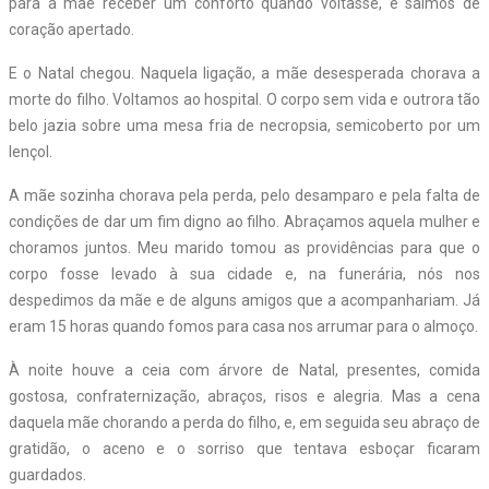
para a mãe receber um conforto quando voltasse, e saímos de
coração apertado.
E o Natal chegou. Naquela ligação, a mãe desesperada chorava a
morte do filho. Voltamos ao hospital. O corpo sem vida e outrora tão
belo jazia sobre uma mesa fria de necropsia, semicoberto por um
lençol.
A mãe sozinha chorava pela perda, pelo desamparo e pela falta de
condições de dar um fim digno ao filho. Abraçamos aquela mulher e
choramos juntos. Meu marido tomou as providências para que o
corpo fosse levado à sua cidade e, na funerária, nós nos
despedimos da mãe e de alguns amigos que a acompanhariam. Já
eram 15 horas quando fomos para casa nos arrumar para o almoço.
À noite houve a ceia com árvore de Natal, presentes, comida
gostosa, confraternização, abraços, risos e alegria. Mas a cena
daquela mãe chorando a perda do filho, e, em seguida seu abraço de
gratidão, o aceno e o sorriso que tentava esboçar ficaram
guardados.