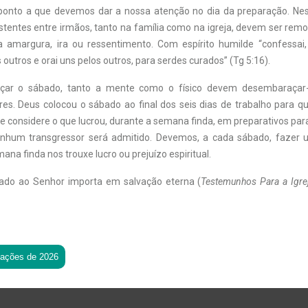
ponto a que devemos dar a nossa atenção no dia da preparação. Nes
stentes entre irmãos, tanto na família como na igreja, devem ser rem
 amargura, ira ou ressentimento. Com espírito humilde “confessai,
outros e orai uns pelos outros, para serdes curados” (Tg 5:16).
çar o sábado, tanto a mente como o físico devem desembaraçar-
res. Deus colocou o sábado ao final dos seis dias de trabalho para 
e considere o que lucrou, durante a semana finda, em preparativos par
nhum transgressor será admitido. Devemos, a cada sábado, fazer 
mana finda nos trouxe lucro ou prejuízo espiritual.
bado ao Senhor importa em salvação eterna (
Testemunhos Para a Igre
tações de 2026