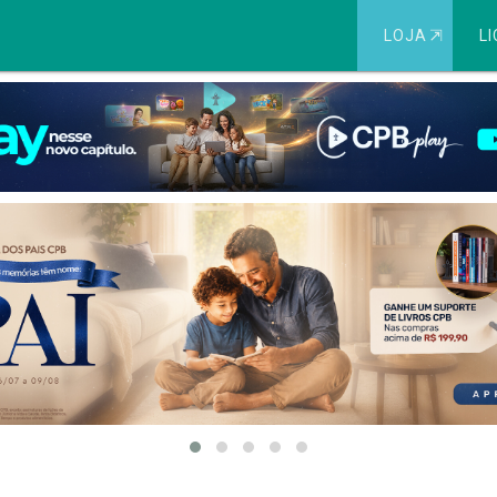
LOJA
⇱
LI