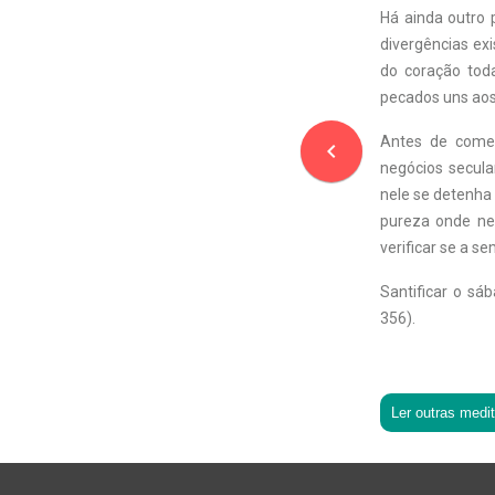
Há ainda outro 
divergências exi
do coração toda
pecados uns aos 
Antes de come
navigate_before
negócios secula
nele se detenha 
pureza onde ne
verificar se a se
Santificar o sá
356).
Ler outras medi