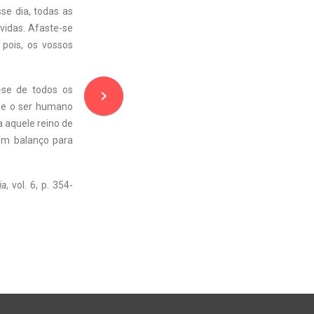
se dia, todas as
ovidas. Afaste-se
 pois, os vossos
se de todos os
navigate_next
que o ser humano
a aquele reino de
um balanço para
ja
, vol. 6, p. 354-