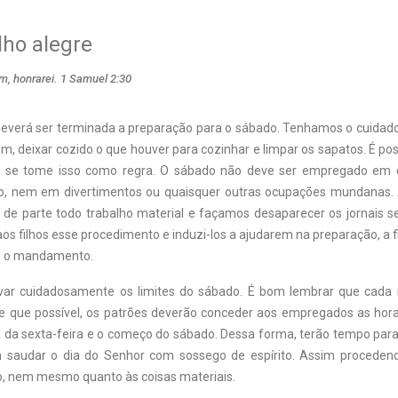
ho alegre
, honrarei. 1 Samuel 2:30
 deverá ser terminada a preparação para o sábado. Tenhamos o cuidado
, deixar cozido o que houver para cozinhar e limpar os sapatos. É pos
o se tome isso como regra. O sábado não deve ser empregado em c
to, nem em divertimentos ou quaisquer outras ocupações mundanas. 
 de parte todo trabalho material e façamos desaparecer os jornais se
os filhos esse procedimento e induzi-los a ajudarem na preparação, a 
o o mandamento.
ar cuidadosamente os limites do sábado. É bom lembrar que cada
e que possível, os patrões deverão conceder aos empregados as hor
a da sexta-feira e o começo do sábado. Dessa forma, terão tempo para
 saudar o dia do Senhor com sossego de espírito. Assim procedend
, nem mesmo quanto às coisas materiais.