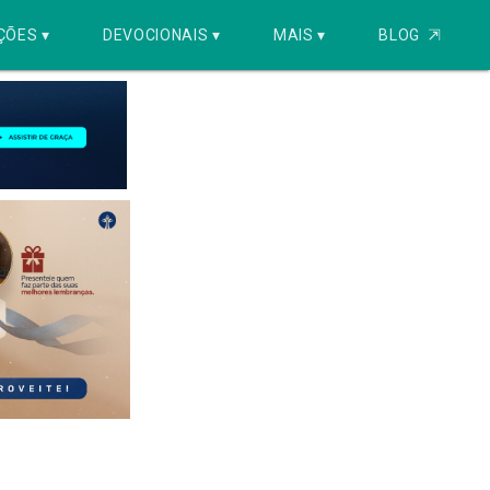
ÇÕES ▾
DEVOCIONAIS ▾
MAIS ▾
BLOG
⇱