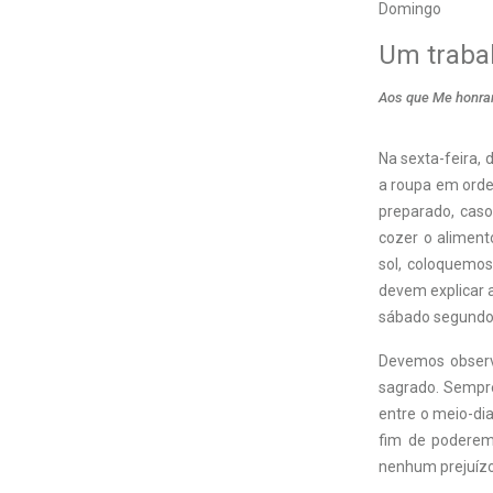
Domingo
Um trabal
Aos que Me honram
Na sexta-feira,
a roupa em ordem
preparado, cas
cozer o alimen
sol, coloquemos
devem explicar a
sábado segund
Devemos observ
sagrado. Sempr
entre o meio-di
fim de poderem
nenhum prejuízo