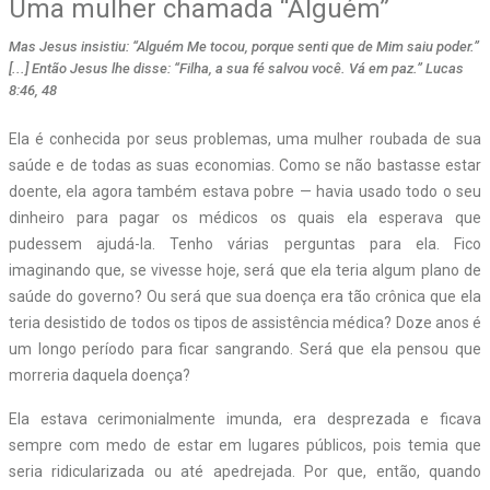
Uma mulher chamada “Alguém”
Mas Jesus insistiu: “Alguém Me tocou, porque senti que de Mim saiu poder.”
[...] Então Jesus lhe disse: “Filha, a sua fé salvou você. Vá em paz.” Lucas
8:46, 48
Ela é conhecida por seus problemas, uma mulher roubada de sua
saúde e de todas as suas economias. Como se não bastasse estar
doente, ela agora também estava pobre — havia usado todo o seu
dinheiro para pagar os médicos os quais ela esperava que
pudessem ajudá-la. Tenho várias perguntas para ela. Fico
imaginando que, se vivesse hoje, será que ela teria algum plano de
saúde do governo? Ou será que sua doença era tão crônica que ela
teria desistido de todos os tipos de assistência médica? Doze anos é
um longo período para ficar sangrando. Será que ela pensou que
morreria daquela doença?
Ela estava cerimonialmente imunda, era desprezada e ficava
sempre com medo de estar em lugares públicos, pois temia que
seria ridicularizada ou até apedrejada. Por que, então, quando