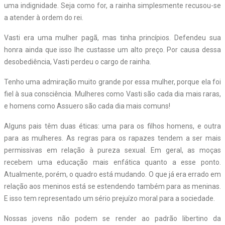
uma indignidade. Seja como for, a rainha simplesmente recusou-se
a atender à ordem do rei.
Vasti era uma mulher pagã, mas tinha princípios. Defendeu sua
honra ainda que isso lhe custasse um alto preço. Por causa dessa
desobediência, Vasti perdeu o cargo de rainha.
Tenho uma admiração muito grande por essa mulher, porque ela foi
fiel à sua consciência. Mulheres como Vasti são cada dia mais raras,
e homens como Assuero são cada dia mais comuns!
Alguns pais têm duas éticas: uma para os filhos homens, e outra
para as mulheres. As regras para os rapazes tendem a ser mais
permissivas em relação à pureza sexual. Em geral, as moças
recebem uma educação mais enfática quanto a esse ponto.
Atualmente, porém, o quadro está mudando. O que já era errado em
relação aos meninos está se estendendo também para as meninas.
E isso tem representado um sério prejuízo moral para a sociedade.
Nossas jovens não podem se render ao padrão libertino da