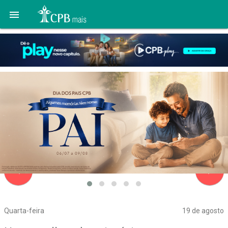

navigate_before
navigate_next
Quarta-feira
19 de agosto