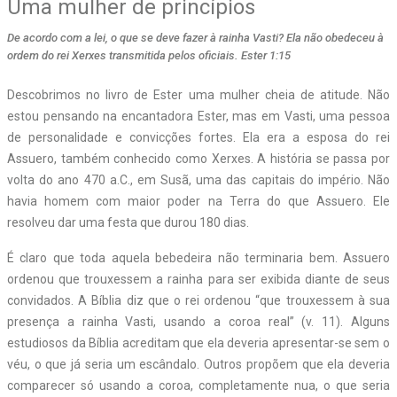
Uma mulher de princípios
De acordo com a lei, o que se deve fazer à rainha Vasti? Ela não obedeceu à
ordem do rei Xerxes transmitida pelos oficiais. Ester 1:15
Descobrimos no livro de Ester uma mulher cheia de atitude. Não
estou pensando na encantadora Ester, mas em Vasti, uma pessoa
de personalidade e convicções fortes. Ela era a esposa do rei
Assuero, também conhecido como Xerxes. A história se passa por
volta do ano 470 a.C., em Susã, uma das capitais do império. Não
havia homem com maior poder na Terra do que Assuero. Ele
resolveu dar uma festa que durou 180 dias.
É claro que toda aquela bebedeira não terminaria bem. Assuero
ordenou que trouxessem a rainha para ser exibida diante de seus
convidados. A Bíblia diz que o rei ordenou “que trouxessem à sua
presença a rainha Vasti, usando a coroa real” (v. 11). Alguns
estudiosos da Bíblia acreditam que ela deveria apresentar-se sem o
véu, o que já seria um escândalo. Outros propõem que ela deveria
comparecer só usando a coroa, completamente nua, o que seria