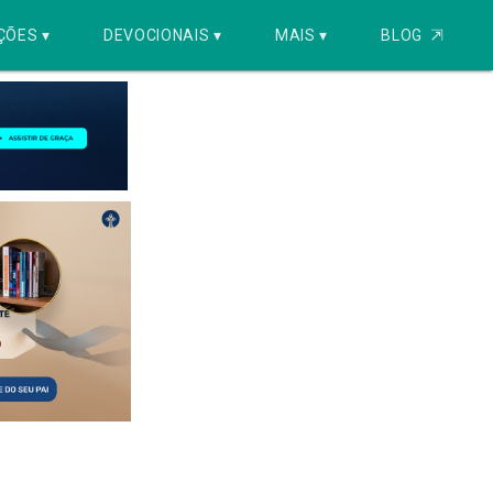
ÇÕES ▾
DEVOCIONAIS ▾
MAIS ▾
BLOG
⇱