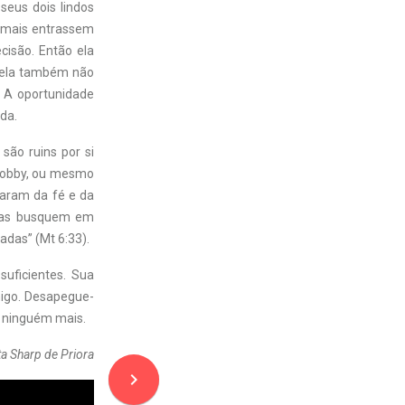
seus dois lindos
nimais entrassem
cisão. Então ela
, ela também não
. A oportunidade
ada.
ão ruins por si
hobby, ou mesmo
aram da fé e da
 “Mas busquem em
adas” (Mt 6:33).
suficientes. Sua
migo. Desapegue-
a ninguém mais.
a Sharp de Priora
navigate_next