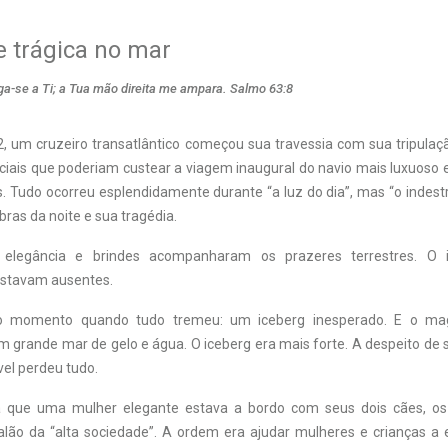
 trágica no mar
a-se a Ti; a Tua mão direita me ampara. Salmo 63:8
2, um cruzeiro transatlântico começou sua travessia com sua tripulaç
iais que poderiam custear a viagem inaugural do navio mais luxuoso e 
. Tudo ocorreu esplendidamente durante “a luz do dia”, mas “o indestr
ras da noite e sua tragédia.
, elegância e brindes acompanharam os prazeres terrestres. O 
estavam ausentes.
o momento quando tudo tremeu: um iceberg inesperado. E o magn
 grande mar de gelo e água. O iceberg era mais forte. A despeito de 
ível perdeu tudo.
ta que uma mulher elegante estava a bordo com seus dois cães, os 
alão da “alta sociedade”. A ordem era ajudar mulheres e crianças a 