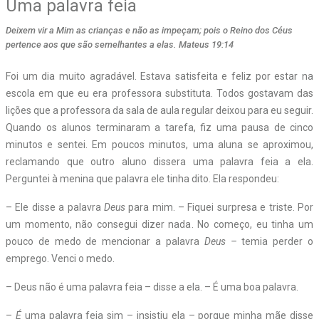
Uma palavra feia
Deixem vir a Mim as crianças e não as impeçam; pois o Reino dos Céus
pertence aos que são semelhantes a elas. Mateus 19:14
Foi um dia muito agradável. Estava satisfeita e feliz por estar na
escola em que eu era professora substituta. Todos gostavam das
lições que a professora da sala de aula regular deixou para eu seguir.
Quando os alunos terminaram a tarefa, fiz uma pausa de cinco
minutos e sentei. Em poucos minutos, uma aluna se aproximou,
reclamando que outro aluno dissera uma palavra feia a ela.
Perguntei à menina que palavra ele tinha dito. Ela respondeu:
– Ele disse a palavra
Deus
para mim. – Fiquei surpresa e triste. Por
um momento, não consegui dizer nada. No começo, eu tinha um
pouco de medo de mencionar a palavra
Deus –
temia perder o
emprego. Venci o medo.
– Deus não é uma palavra feia – disse a ela. – É uma boa palavra.
–
É
uma palavra feia sim – insistiu ela – porque minha mãe disse