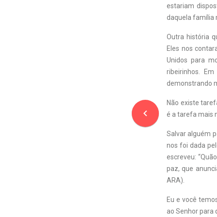
estariam dispost
daquela família 
Outra história
Eles nos contar
Unidos para mo
ribeirinhos. E
demonstrando mu
Não existe taref
navigate_before
é a tarefa mais 
Salvar alguém p
nos foi dada pel
escreveu: “Quão
paz, que anuncia
ARA).
Eu e você temos 
ao Senhor para 