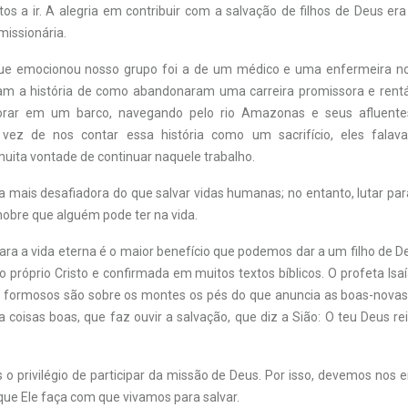
os a ir. A alegria em contribuir com a salvação de filhos de Deus era
missionária.
 que emocionou nosso grupo foi a de um médico e uma enfermeira no
am a história de como abandonaram uma carreira promissora e rent
rar em um barco, navegando pelo rio Amazonas e seus afluente
m vez de nos contar essa história como um sacrifício, eles falav
ita vontade de continuar naquele trabalho.
a mais desafiadora do que salvar vidas humanas; no entanto, lutar pa
nobre que alguém pode ter na vida.
ara a vida eterna é o maior benefício que podemos dar a um filho de D
o próprio Cristo e confirmada em muitos textos bíblicos. O profeta Isa
 formosos são sobre os montes os pés do que anuncia as boas-novas,
 coisas boas, que faz ouvir a salvação, que diz a Sião: O teu Deus rein
o privilégio de participar da missão de Deus. Por isso, devemos nos 
que Ele faça com que vivamos para salvar.