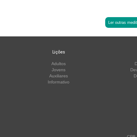
Ler outras medi
Lições
Adultos
D
Jovens
Dev
Auxiliares
D
Informativo
CPB m