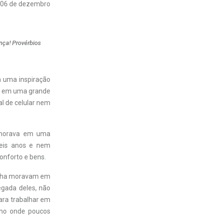
06 de dezembro
nça! Provérbios
m uma inspiração
el em uma grande
al de celular nem
 morava em uma
seis anos e nem
onforto e bens.
filha moravam em
gada deles, não
para trabalhar em
lho onde poucos