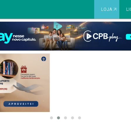
LOJA
⇱
LI