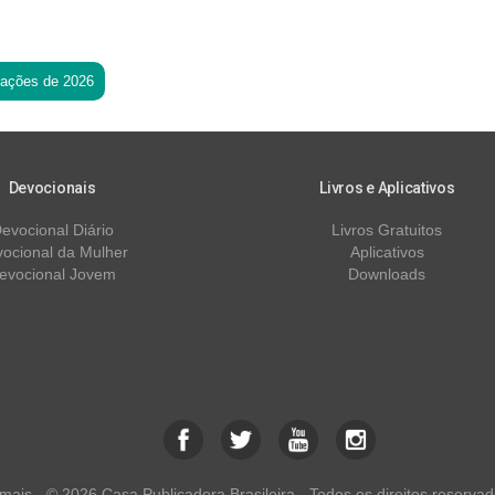
tações de 2026
Devocionais
Livros e Aplicativos
evocional Diário
Livros Gratuitos
ocional da Mulher
Aplicativos
evocional Jovem
Downloads
ais - © 2026 Casa Publicadora Brasileira - Todos os direitos reservad