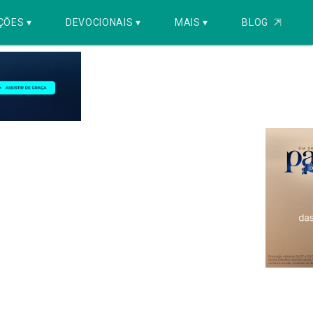
ÇÕES ▾
DEVOCIONAIS ▾
MAIS ▾
BLOG
⇱