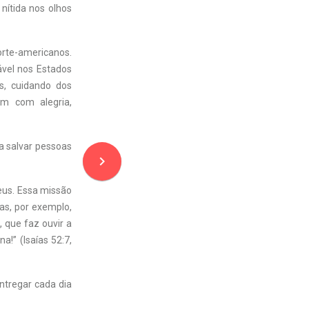
 nítida nos olhos
rte-americanos.
ável nos Estados
s, cuidando dos
am com alegria,
ra salvar pessoas
navigate_next
eus. Essa missão
ías, por exemplo,
 que faz ouvir a
a!” (Isaías 52:7,
entregar cada dia