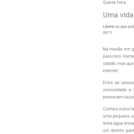
Quinta-feira
Uma vida 
Liberte os que es
24:11
Na missão em qu
para mim. Homen
cidade, mas que 
internet.
Entre as pess
comunidade a 3
pensavam na pos
Conheci outra f
uma pequena ca
tinha água encan
um distrito pa