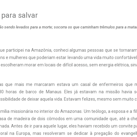
para salvar
tão sendo levados para a morte; socorra os que caminham trêmulos para a mata
e participei na Amazônia, conheci algumas pessoas que se tornara
s e mulheres que poderiam estar levando uma vida muito confortáv
escolheram morar em locais de difícil acesso, sem energia elétrica, sin
oas que mais me marcaram estava um casal de enfermeiros que
0 horas de barco de Manaus. Eles já estavam na missão havia 
sibilidade de deixar aquela vida. Estavam felizes, mesmo sem muito c
amília missionária no interior do Amazonas. Um teólogo, a esposa e a 
sa de madeira de dois cômodos em uma comunidade que, até a che
ada. Antes de ir para aquele lugar, eles haviam recebido um convite 
storal na Europa, mas resolveram se dedicar à pregação do evange