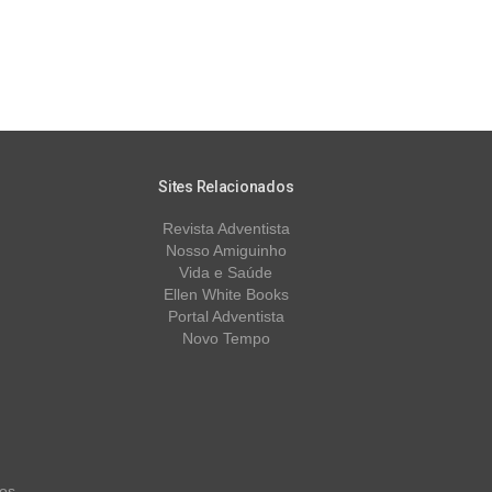
Sites Relacionados
Revista Adventista
Nosso Amiguinho
Vida e Saúde
Ellen White Books
Portal Adventista
Novo Tempo
os.