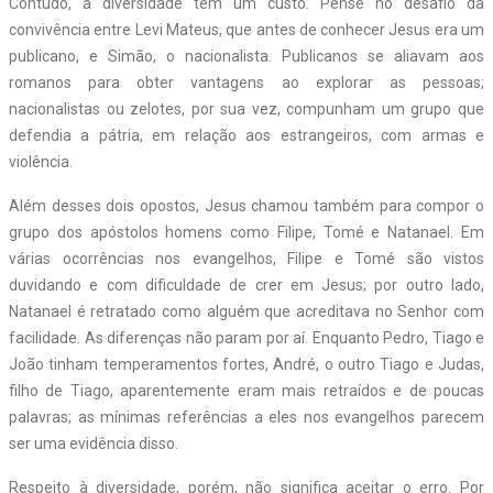
Contudo, a diversidade tem um custo. Pense no desafio da
convivência entre Levi Mateus, que antes de conhecer Jesus era um
publicano, e Simão, o nacionalista. Publicanos se aliavam aos
romanos para obter vantagens ao explorar as pessoas;
nacionalistas ou zelotes, por sua vez, compunham um grupo que
defendia a pátria, em relação aos estrangeiros, com armas e
violência.
Além desses dois opostos, Jesus chamou também para compor o
grupo dos apóstolos homens como Filipe, Tomé e Natanael. Em
várias ocorrências nos evangelhos, Filipe e Tomé são vistos
duvidando e com dificuldade de crer em Jesus; por outro lado,
Natanael é retratado como alguém que acreditava no Senhor com
facilidade. As diferenças não param por aí. Enquanto Pedro, Tiago e
João tinham temperamentos fortes, André, o outro Tiago e Judas,
filho de Tiago, aparentemente eram mais retraídos e de poucas
palavras; as mínimas referências a eles nos evangelhos parecem
ser uma evidência disso.
Respeito à diversidade, porém, não significa aceitar o erro. Por