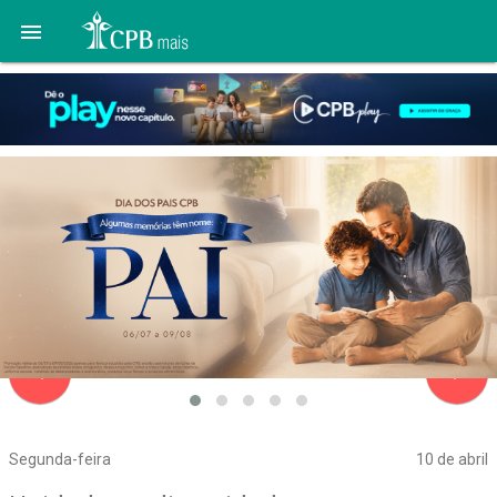

navigate_before
navigate_next
Segunda-feira
10 de abril