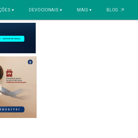
ÇÕES ▾
DEVOCIONAIS ▾
MAIS ▾
BLOG
⇱