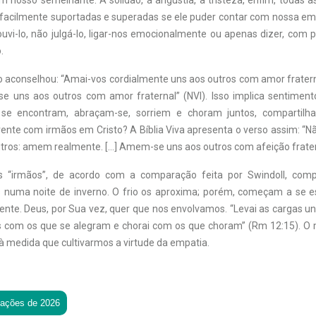
 nosso semelhante. A solidão, a angústia, a tristeza, enfim, todas a
 facilmente suportadas e superadas se ele puder contar com nossa emp
uvi-lo, não julgá-lo, ligar-nos emocionalmente ou apenas dizer, com p
.
o aconselhou: “Amai-vos cordialmente uns aos outros com amor fratern
se uns aos outros com amor fraternal” (NVI). Isso implica sentimen
 se encontram, abraçam-se, sorriem e choram juntos, compartilh
rente com irmãos em Cristo? A Bíblia Viva apresenta o verso assim: “
tros: amem realmente. […] Amem-se uns aos outros com afeição fraterna
s “irmãos”, de acordo com a comparação feita por Swindoll, co
 numa noite de inverno. O frio os aproxima; porém, começam a se es
te. Deus, por Sua vez, quer que nos envolvamos. “Levai as cargas uns
vos com os que se alegram e chorai com os que choram” (Rm 12:15). O 
à medida que cultivarmos a virtude da empatia.
tações de 2026