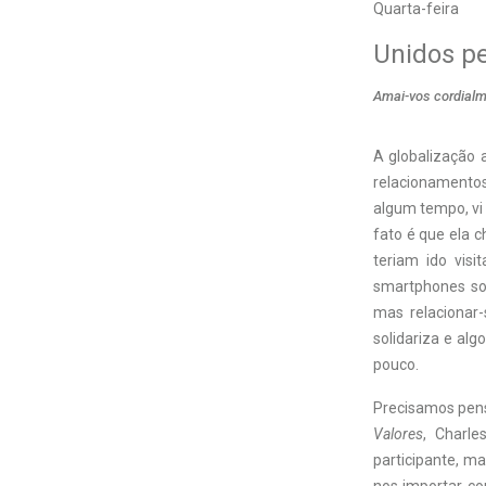
Quarta-feira
Unidos p
Amai-vos cordialm
A globalização 
relacionamentos
algum tempo, vi 
fato é que ela c
teriam ido visi
smartphones sob
mas relacionar
solidariza e alg
pouco.
Precisamos pens
Valores
, Charle
participante, ma