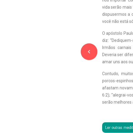
nos importar com
vida serão mais
dispusermos a o
você não está só
O apóstolo Paul
diz: “Dediquem-
Irmãos carnais
navigate_before
Deveria ser dife
amar uns aos ou
Contudo, muito
porcos-espinhos
afastam novamen
6:2); “alegrai-
serão melhores 
Ler outras medi