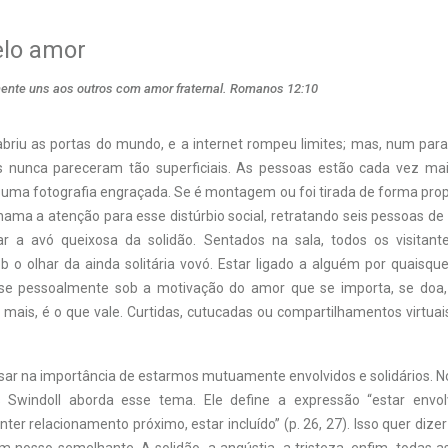
elo amor
ente uns aos outros com amor fraternal. Romanos 12:10
abriu as portas do mundo, e a internet rompeu limites; mas, num para
 nunca pareceram tão superficiais. As pessoas estão cada vez mai
uma fotografia engraçada. Se é montagem ou foi tirada de forma propo
hama a atenção para esse distúrbio social, retratando seis pessoas d
tar a avó queixosa da solidão. Sentados na sala, todos os visita
 o olhar da ainda solitária vovó. Estar ligado a alguém por quaisquer
-se pessoalmente sob a motivação do amor que se importa, se doa, 
o mais, é o que vale. Curtidas, cutucadas ou compartilhamentos virtuai
ar na importância de estarmos mutuamente envolvidos e solidários. No
s Swindoll aborda esse tema. Ele define a expressão “estar envol
nter relacionamento próximo, estar incluído” (p. 26, 27). Isso quer diz