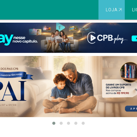
LOJA
⇱
LI