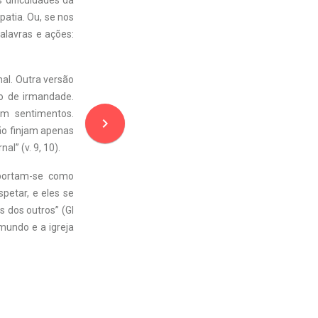
s dificuldades da
atia. Ou, se nos
alavras e ações:
al. Outra versão
to de irmandade.
am sentimentos.
navigate_next
Não finjam apenas
l” (v. 9, 10).
mportam-se como
petar, e eles se
 dos outros” (Gl
mundo e a igreja