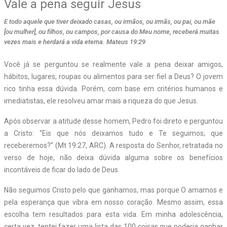
Vale a pena seguir Jesus
E todo aquele que tiver deixado casas, ou irmãos, ou irmãs, ou pai, ou mãe
[ou mulher], ou filhos, ou campos, por causa do Meu nome, receberá muitas
vezes mais e herdará a vida eterna. Mateus 19:29
Você já se perguntou se realmente vale a pena deixar amigos,
hábitos, lugares, roupas ou alimentos para ser fiel a Deus? O jovem
rico tinha essa dúvida. Porém, com base em critérios humanos e
imediatistas, ele resolveu amar mais a riqueza do que Jesus.
Após observar a atitude desse homem, Pedro foi direto e perguntou
a Cristo: “Eis que nós deixamos tudo e Te seguimos; que
receberemos?” (Mt 19:27, ARC). A resposta do Senhor, retratada no
verso de hoje, não deixa dúvida alguma sobre os benefícios
incontáveis de ficar do lado de Deus.
Não seguimos Cristo pelo que ganhamos, mas porque O amamos e
pela esperança que vibra em nosso coração. Mesmo assim, essa
escolha tem resultados para esta vida. Em minha adolescência,
certa vez, tentei fazer uma lista das 100 coisas que poderia ganhar