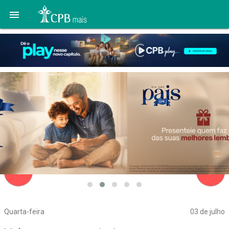

navigate_before
navigate_next
Quarta-feira
03 de julho