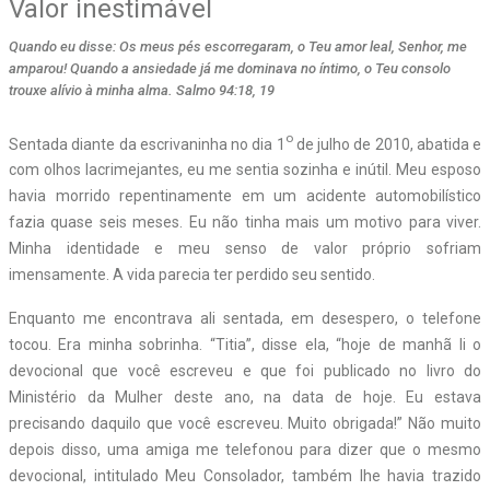
Valor inestimável
Quando eu disse: Os meus pés escorregaram, o Teu amor leal, Senhor, me
amparou! Quando a ansiedade já me dominava no íntimo, o Teu consolo
trouxe alívio à minha alma. Salmo 94:18, 19
o
Sentada diante da escrivaninha no dia 1
de julho de 2010, abatida e
com olhos lacrimejantes, eu me sentia sozinha e inútil. Meu esposo
havia morrido repentinamente em um acidente automobilístico
fazia quase seis meses. Eu não tinha mais um motivo para viver.
Minha identidade e meu senso de valor próprio sofriam
imensamente. A vida parecia ter perdido seu sentido.
Enquanto me encontrava ali sentada, em desespero, o telefone
tocou. Era minha sobrinha. “Titia”, disse ela, “hoje de manhã li o
devocional que você escreveu e que foi publicado no livro do
Ministério da Mulher deste ano, na data de hoje. Eu estava
precisando daquilo que você escreveu. Muito obrigada!” Não muito
depois disso, uma amiga me telefonou para dizer que o mesmo
devocional, intitulado Meu Consolador, também lhe havia trazido