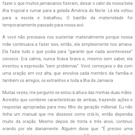
fazer o que muitos jamaicanos fizeram, deixar o calor da nossa bela
ilha tropical e rumar para a gelada América do Norte. Lá ela voltou
para a escola e trabalhou. O bastão da maternidade foi
temporariamente passado para nossa avó.
A vovó não precisava nos sustentar materialmente porque nossa
mãe continuava a fazer isso, então, ela simplesmente nos amava.
Ela fazia tudo o que podia para “garantir que nada acontecesse”
conosco. Era calma, nunca ficava brava e, mesmo sem saber, ela
inventou a expressão “sem problemas”. Vovó começava o dia com
uma oração em voz alta, que envolvia cada membro da família e
também os amigos, os estranhos e toda a Ilha da Jamaica.
Muitas vezes, me pergunto se estou à altura das minhas duas mães.
Acredito que combinei características de ambas, trazendo ações e
respostas apropriadas para meu filho da geração millenial. Eu não
tinha um manual que me dissesse como criá-lo, então dependia
muito da oração. Mesmo depois de trinta e três anos, continuo
orando por ele diariamente. Alguém disse que: “É preciso uma