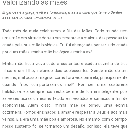
Valorizando as mães
Enganosa é a graça, e vã é a formosura, mas a mulher que teme o Senhor,
essa será louvada. Provérbios 31:30
Todo mês de maio celebramos o Dia das Mães. Todo mundo tem
uma mãe em virtude do seu nascimento e a maioria das pessoas foi
criada pela sua mãe biológica. Eu fui abençoada por ter sido criada
por duas mães: minha mãe biológica e minha avó.
Minha mãe ficou viúva cedo e sustentou e cuidou sozinha de três
filhas e um filho, incluindo dois adolescentes. Sendo mãe de um
menino, mal posso imaginar como foi a vida para ela, principalmente
quando “nos comportávamos mal!” Por ser uma costureira
habilidosa, ela sempre nos vestia bem e de forma inteligente, pois
às vezes usava o mesmo tecido em vestidos e camisas, a fim de
economizar. Além disso, minha mãe se tornou uma exímia
cozinheira. Fomos ensinados a amar e respeitar a Deus e aos mais
velhos. Ela era uma mãe boa e amorosa. No entanto, com o tempo,
nosso sustento foi se tornando um desafio, por isso, ela teve que