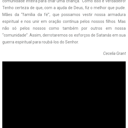
comunidade inteira para criar uma criança.” Como isso é verdadeiro!
Tenho certeza de que, com a ajuda de Deus, fiz o melhor que pude.
Mães da “família da fé”, que possamos vestir nossa armadura
espiritual e nos unir em oração contínua pelos nossos filhos. Mas
não só pelos nossos como também por outros em nossa
“comunidade”. Assim, derrotaremos os esforços de Satanás em sua
guerra espiritual para roubá-los do Senhor.
Cecelia Grant