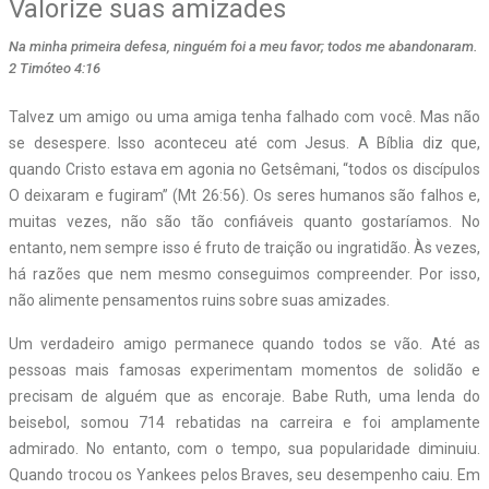
Valorize suas amizades
Na minha primeira defesa, ninguém foi a meu favor; todos me abandonaram.
2 Timóteo 4:16
T
alvez um amigo ou uma amiga tenha falhado com você. Mas não
se desespere. Isso aconteceu até com Jesus. A Bíblia diz que,
quando Cristo estava em agonia no Getsêmani, “todos os discípulos
O deixaram e fugiram” (Mt 26:56). Os seres humanos são falhos e,
muitas vezes, não são tão confiáveis quanto gostaríamos. No
entanto, nem sempre isso é fruto de traição ou ingratidão. Às vezes,
há razões que nem mesmo conseguimos compreender. Por isso,
não alimente pensamentos ruins sobre suas amizades.
Um verdadeiro amigo permanece quando todos se vão. Até as
pessoas mais famosas experimentam momentos de solidão e
precisam de alguém que as encoraje. Babe Ruth, uma lenda do
beisebol, somou 714 rebatidas na carreira e foi amplamente
admirado. No entanto, com o tempo, sua popularidade diminuiu.
Quando trocou os Yankees pelos Braves, seu desempenho caiu. Em