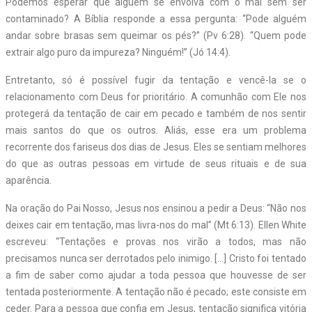
Podemos esperar que alguém se envolva com o mal sem ser
contaminado? A Bíblia responde a essa pergunta: “Pode alguém
andar sobre brasas sem queimar os pés?” (Pv 6:28). “Quem pode
extrair algo puro da impureza? Ninguém!” (Jó 14:4).
Entretanto, só é possível fugir da tentação e vencê-la se o
relacionamento com Deus for prioritário. A comunhão com Ele nos
protegerá da tentação de cair em pecado e também de nos sentir
mais santos do que os outros. Aliás, esse era um problema
recorrente dos fariseus dos dias de Jesus. Eles se sentiam melhores
do que as outras pessoas em virtude de seus rituais e de sua
aparência.
Na oração do Pai Nosso, Jesus nos ensinou a pedir a Deus: “Não nos
deixes cair em tentação, mas livra-nos do mal” (Mt 6:13). Ellen White
escreveu: “Tentações e provas nos virão a todos, mas não
precisamos nunca ser derrotados pelo inimigo. […] Cristo foi tentado
a fim de saber como ajudar a toda pessoa que houvesse de ser
tentada posteriormente. A tentação não é pecado; este consiste em
ceder. Para a pessoa que confia em Jesus, tentação significa vitória