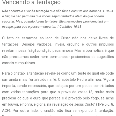
Vencendo a tentação
Não sobreveio a vocês tentação que não fosse comum aos homens. E Deus
é fiel; Ele não permitirá que vocês sejam tentados além do que podem
suportar. Mas, quando forem tentados, Ele mesmo lhes providenciará um
escape, para que o possam suportar. 1 Coríntios 10:13
O fato de estarmos ao lado de Cristo não nos deixa livres de
tentações. Desejos vaidosos, inveja, orgulho e outros impulsos
revelam nossa frágil condição pecaminosa. Mas a boa notícia é que
não precisamos ceder nem permanecer prisioneiros de sugestões
carnais e impulsivas.
Para o cristão, a tentação revela-se como um teste do qual ele pode
sair ainda mais fortalecido na fé. O apóstolo Pedro afirmou: “Agora
importa, sendo necessário, que estejais por um pouco contristados
com várias tentações, para que a prova da vossa fé, muito mais
preciosa do que o ouro que perece e é provado pelo fogo, se ache
em louvor, e honra, e glória, na revelação de Jesus Cristo” (1Pe 5:6, 8,
ACF). Por outro lado, o cristão não fica se expondo à tentação.