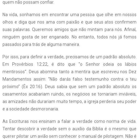
quem não possam confiar.
Na vida, sonhamos em encontrar uma pessoa que olhe em nossos
olhos e diga que nos ama com paixão e que seus atos confirmem
suas palavras. Queremos amigos que não mintam para nós. Afinal,
ninguém gosta de ser enganado. No entanto, todos nós já fomos
passados para trás de alguma maneira.
Por isso, para definir a verdade, precisamos de um padrão absoluto.
Em Provérbios 12:22, é dito que “o Senhor odeia os lábios
mentirosos”. Deus abomina tanto a mentira que escreveu nos Dez
Mandamentos assim: “Não darás falso testemunho contra o teu
próximo” (Êx 20:16). Deus sabia que sem um padrão absoluto os
casamentos acabariam ruindo, os negócios se tornariam inviáveis,
as amizades não durariam muito tempo, a igreja perderia seu poder
e a sociedade desmoronaria.
As Escrituras nos ensinam a falar a verdade como norma de vida.
Tentar descobrir a verdade sem o auxílio da Bíblia é o mesmo que
querer pilotar um avião sem conhecer o manual de pilotagem. Não é