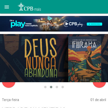

navigate_before
navigate_next
Terça-feira
01 de abril