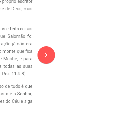
próprio escritor
ade de Deus, mas
us e feito coisas
que Salomão foi
ração já não era
No monte que fica
navigate_next
de Moabe, e para
e todas as suas
 Reis 11:4-8).
so de tudo é que
justo é o Senhor;
es do Céu e siga