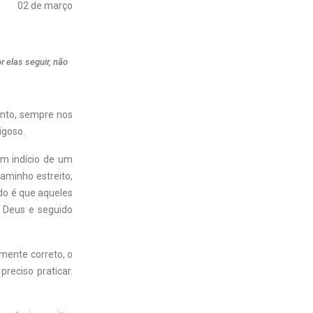
02 de março
 elas seguir, não
anto, sempre nos
igoso.
um indício de um
aminho estreito,
do é que aqueles
r Deus e seguido
lmente correto, o
reciso praticar.