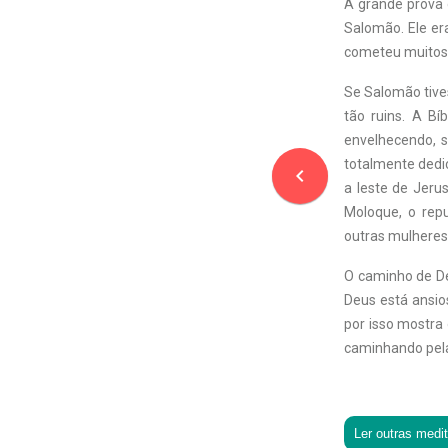
A grande prova 
Salomão. Ele er
cometeu muitos
Se Salomão tives
tão ruins. A B
envelhecendo, s
totalmente dedic
navigate_before
a leste de Jeru
Moloque, o rep
outras mulheres 
O caminho de De
Deus está ansios
por isso mostra
caminhando pela
Ler outras medi