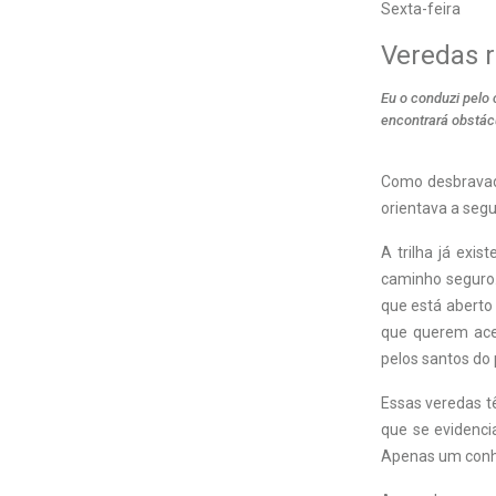
Sexta-feira
Veredas r
Eu o conduzi pelo
encontrará obstácu
Como desbravado
orientava a segu
A trilha já exi
caminho seguro.
que está aberto
que querem acer
pelos santos do
Essas veredas tê
que se evidenci
Apenas um conhe