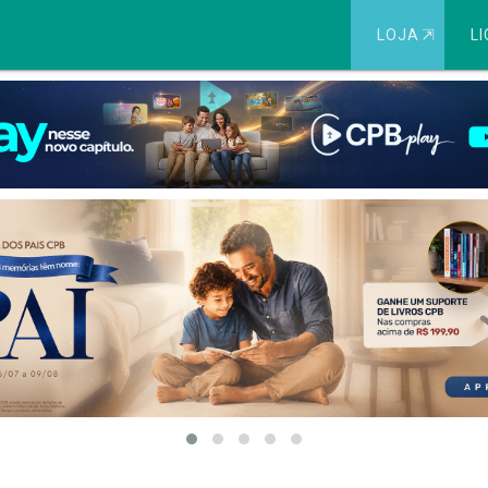
LOJA
⇱
LI