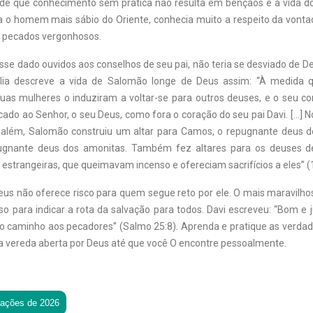
de que conhecimento sem prática não resulta em bênçãos é a vida do 
a o homem mais sábio do Oriente, conhecia muito a respeito da vont
 pecados vergonhosos.
se dado ouvidos aos conselhos de seu pai, não teria se desviado de De
íblia descreve a vida de Salomão longe de Deus assim: “À medida 
uas mulheres o induziram a voltar-se para outros deuses, e o seu co
ado ao Senhor, o seu Deus, como fora o coração do seu pai Davi. […] 
salém, Salomão construiu um altar para Camos, o repugnante deus 
ugnante deus dos amonitas. Também fez altares para os deuses d
estrangeiras, que queimavam incenso e ofereciam sacrifícios a eles” (1
us não oferece risco para quem segue reto por ele. O mais maravilho
o para indicar a rota da salvação para todos. Davi escreveu: “Bom e 
 o caminho aos pecadores” (Salmo 25:8). Aprenda e pratique as verdad
 vereda aberta por Deus até que você O encontre pessoalmente.
tações de 2026