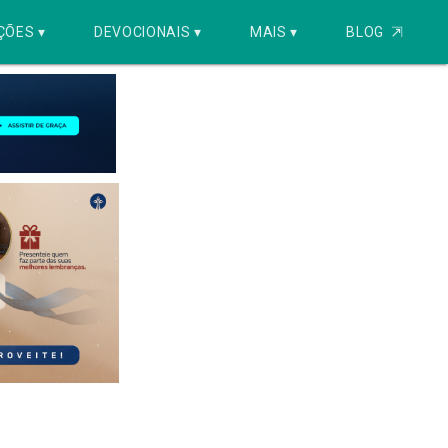
ÇÕES ▾
DEVOCIONAIS ▾
MAIS ▾
BLOG
⇱