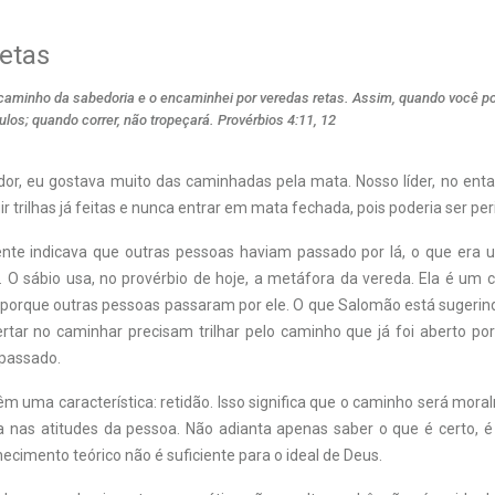
etas
 caminho da sabedoria e o encaminhei por veredas retas. Assim, quando você por
los; quando correr, não tropeçará. Provérbios 4:11, 12
r, eu gostava muito das caminhadas pela mata. Nosso líder, no ent
ir trilhas já feitas e nunca entrar em mata fechada, pois poderia ser per
stente indicava que outras pessoas haviam passado por lá, o que era 
 O sábio usa, no provérbio de hoje, a metáfora da vereda. Ela é um c
 porque outras pessoas passaram por ele. O que Salomão está sugerin
tar no caminhar precisam trilhar pelo caminho que já foi aberto po
 passado.
m uma característica: retidão. Isso significa que o caminho será mora
a nas atitudes da pessoa. Não adianta apenas saber o que é certo, é p
cimento teórico não é suficiente para o ideal de Deus.